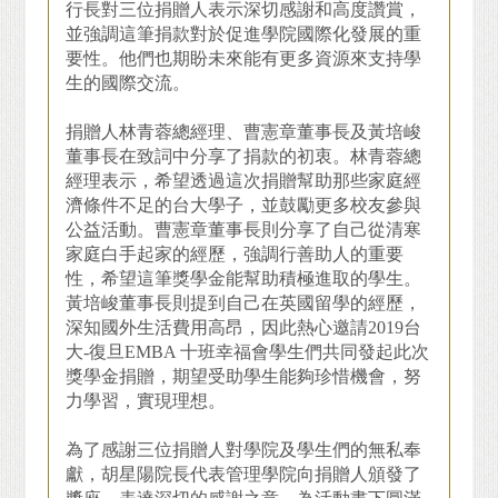
行長對三位捐贈人表示深切感謝和高度讚賞，
並強調這筆捐款對於促進學院國際化發展的重
要性。他們也期盼未來能有更多資源來支持學
生的國際交流。
捐贈人林青蓉總經理、曹憲章董事長及黃培峻
董事長在致詞中分享了捐款的初衷。林青蓉總
經理表示，希望透過這次捐贈幫助那些家庭經
濟條件不足的台大學子，並鼓勵更多校友參與
公益活動。曹憲章董事長則分享了自己從清寒
家庭白手起家的經歷，強調行善助人的重要
性，希望這筆獎學金能幫助積極進取的學生。
黃培峻董事長則提到自己在英國留學的經歷，
深知國外生活費用高昂，因此熱心邀請2019台
大-復旦EMBA 十班幸福會學生們共同發起此次
獎學金捐贈，期望受助學生能夠珍惜機會，努
力學習，實現理想。
為了感謝三位捐贈人對學院及學生們的無私奉
獻，胡星陽院長代表管理學院向捐贈人頒發了