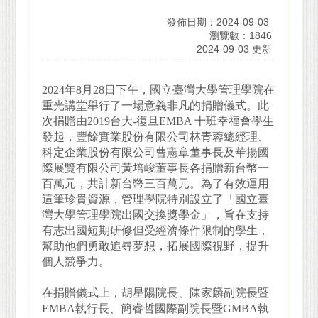
發佈日期：2024-09-03
瀏覽數：1846
2024-09-03 更新
2024
年8月28日下午，國立臺灣大學管理學院在
重光講堂舉行了一場意義非凡的捐贈儀式。此
次捐贈由2019台大-復旦EMBA 十班幸福會學生
發起，豐餘實業股份有限公司林青蓉總經理、
科定企業股份有限公司曹憲章董事長及華揚國
際展覽有限公司黃培峻董事長各捐贈新台幣一
百萬元，共計新台幣三百萬元。為了有效運用
這筆珍貴資源，管理學院特別設立了「國立臺
灣大學管理學院出國交換獎學金」，旨在支持
有志出國短期研修但受經濟條件限制的學生，
幫助他們勇敢追尋夢想，拓展國際視野，提升
個人競爭力。
在捐贈儀式上，胡星陽院長、陳家麟副院長暨
EMBA執行長、簡睿哲國際副院長暨GMBA執