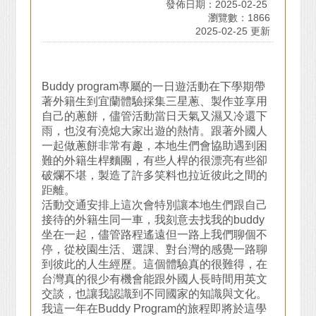
發佈日期：2025-02-25
瀏覽數：1866
2025-02-25 更新
Buddy program專屬的一日遊活動在下學期帶
著外籍生到宜蘭體驗採集三星蔥、製作並享用
自己的蔥餅，儘管活動當日天氣又濕又冷還下
雨，也沒有澆熄大家出遊的熱情。跟著外國人
一起做蔥餅非常有趣，本地生們會協助遇到困
難的外籍生桿麵團，有些人桿的很漂亮有些卻
破爛不堪，製造了許多笑料也拉近彼此之間的
距離。
活動交通安排上這次會特別讓本地生們跟自己
接待的外籍生同一車，我刻意去找我的buddy
坐在一起，儘管路程遙遠但一路上我們聊個不
停，從校園生活、選課、對台灣的感覺一路聊
到彼此的人生經歷。這個體驗真的很難得，在
台灣真的很少有機會能跟外國人長時間用英文
交談，也讓我認識到不同國家的知識與文化。
我這一年在Buddy Program的旅程即將於這學