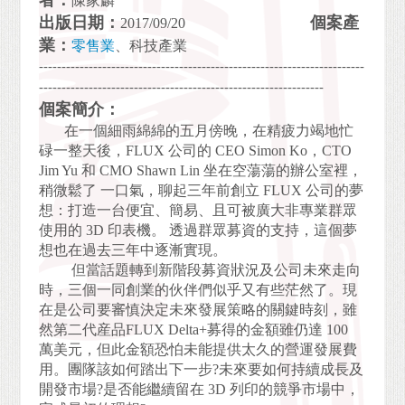
者：
陳家麟
出版日期：
個案產
2017/09/20
業：
零售業
、科技產業
------------------------------------------------------------------------
---------------------------------------------------------------
個案簡介：
在一個細雨綿綿的五月傍晚，在精疲力竭地忙
碌一整天後，FLUX 公司的 CEO Simon Ko，CTO
Jim Yu 和 CMO Shawn Lin 坐在空蕩蕩的辦公室裡，
稍微鬆了 一口氣，聊起三年前創立 FLUX 公司的夢
想：打造一台便宜、簡易、且可被廣大非專業群眾
使用的 3D 印表機。 透過群眾募資的支持，這個夢
想也在過去三年中逐漸實現。
但當話題轉到新階段募資狀況及公司未來走向
時，三個一同創業的伙伴們似乎又有些茫然了。現
在是公司要審慎決定未來發展策略的關鍵時刻，雖
然第二代産品FLUX Delta+募得的金額雖仍達 100
萬美元，但此金額恐怕未能提供太久的營運發展費
用。團隊該如何踏出下一步?未來要如何持續成長及
開發市場?是否能繼續留在 3D 列印的競爭市場中，