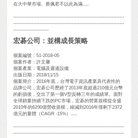
在大中華市場。蔡佩君不以此為滿.....
------------------------------------------------------------------------
------------------------------------------------------------------------
-----------------------
宏碁公司：並構成長策略
個案編號：51-2018-05
個案作者：許文馨
個案產業：電腦及週邊設備
出版日期：2018/11/15
個案簡介：2016年底，台灣電子資訊產業具代表性的
品牌公司，宏碁公司歷經了2013年底超過210億元台幣
的虧損後，交出了第一個V型反轉三年的成績單。面對
全球銷量持續下跌的PC市場，宏碁的營業規模從全盛
2010年的6290億營收規模，縮減到2016年僅剩下2372
億元的量體（CAGR -15%）.....
------------------------------------------------------------------------
------------------------------------------------------------------------