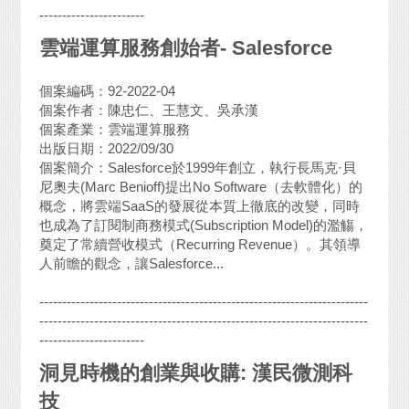
-----------------------
雲端運算服務創始者- Salesforce
個案編碼：92-2022-04
個案作者：陳忠仁、王慧文、吳承漢
個案產業：雲端運算服務
出版日期：2022/09/30
個案簡介：Salesforce於1999年創立，執行長馬克·貝
尼奧夫(Marc Benioff)提出No Software（去軟體化）的
概念，將雲端SaaS的發展從本質上徹底的改變，同時
也成為了訂閱制商務模式(Subscription Model)的濫觴，
奠定了常續營收模式（Recurring Revenue）。其領導
人前瞻的觀念，讓Salesforce...
------------------------------------------------------------------------
------------------------------------------------------------------------
-----------------------
洞見時機的創業與收購: 漢民微測科
技