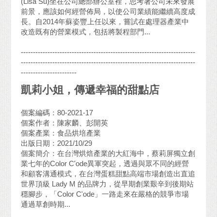
(Lisa Su)坐在公司總部辦公室裡，思考著公司未來發展
前景，應該如何經營佈局，以使公司業績能繼續高度成
長。自2014年蘇姿豐上任以來，嘗試在處理器產業中
改造既有的營業模式，包括將製程部門...
------------------------------------------------------------------------
------------------------------------------------------------------------
-----------------------
凱莉小姐，傳遞幸福的甜點店
個案編碼：80-2021-17
個案作者：陳家麟、彭開英
個案產業：食品烘培產業
出版日期：2021/10/29
個案簡介：在台灣烘焙產業的大紅海中，蔡莉屏獨立創
業七年的Color C'ode異軍突起，透過與眾不同的經營
和顧客溝通模式，在台灣蛋糕甜點高端市場創造出直追
世界頂級 Lady M 的品牌力，從早期創業艱辛到後期站
穩腳步，「Color C'ode」一路走來在嚴格的競爭市場
通過草創時期...