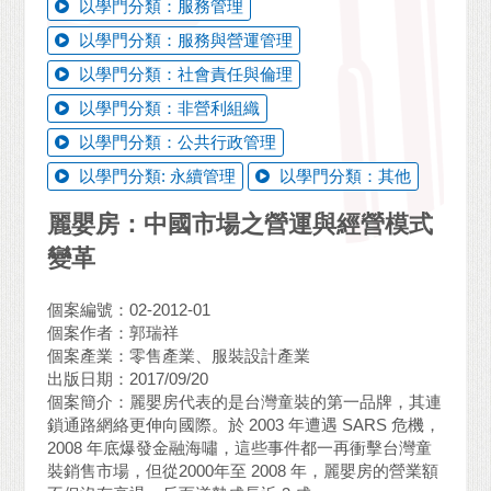
以學門分類：服務管理
以學門分類：服務與營運管理
以學門分類：社會責任與倫理
以學門分類：非營利組織
以學門分類：公共行政管理
以學門分類: 永續管理
以學門分類：其他
麗嬰房：中國市場之營運與經營模式
變革
個案編號：02-2012-01
個案作者：郭瑞祥
個案產業：零售產業、服裝設計產業
出版日期：2017/09/20
個案簡介：麗嬰房代表的是台灣童裝的第一品牌，其連
鎖通路網絡更伸向國際。於 2003 年遭遇 SARS 危機，
2008 年底爆發金融海嘯，這些事件都一再衝擊台灣童
裝銷售市場，但從2000年至 2008 年，麗嬰房的營業額