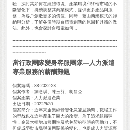
驗，探討其如何在總體環境、產業環境和終端市場的不
斷變化下，持續調整其商業模式，提供更多產品與服
務，為客戶創造更多的價值。同時，藉由商業模式的歸
納與分析，了解各個時期台積電創新的原因和具體的做
法。此外，也會探討台積電如何...
------------------------------------------------------------------------
------------------------------------------------------------------------
-----------------------
當行政團隊變身客服團隊—人力派遣
專業服務的薪酬難題
個案編碼：88-2022-23
個案作者：劉念琪、陳玉芬、胡昌亞
個案產業：人力派遣產業
出版日期：2022/9/30
個案簡介：近年來企業經營變化急遽且動態，職場工作
的型貌也在近年產生了巨大的改變。為了追求組織彈
性，企業大幅增加短期性及承包契約型態的勞動力，不
但促成勞動市場與僱用關係的變化，也促成人力資源專