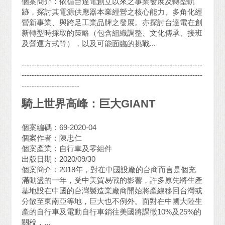
個案簡介：依循台達電創立以來之事業發展及轉型軌
跡，探討其電源供應器本業經營之核心能力、多角化經
營新事業、與跨足工業品牌之發展。亦探討台達電在創
新轉型時採取的策略（包含組織調整、文化傳承、接班
及營運方式等），以及可能面臨的挑戰...
------------------------------------------------------------------------
------------------------------------------------------------------------
-----------------------
騎上世界高峰：巨大GIANT
個案編碼：69-2020-04
個案作者：陳忠仁
個案產業：自行車及零組件
出版日期：2020/09/30
個案簡介：2018年，對在中國設廠的台商而言是個充
滿動盪的一年，受中美貿易戰的影響，許多原先將生產
基地設在中國的台灣製造業廠商開始將產線移回台灣或
分散至東南亞等地，巨大也不例外。面對在中國大陸生
產的自行車及電動自行車銷往美國將課徵10%及25%的
關稅，...