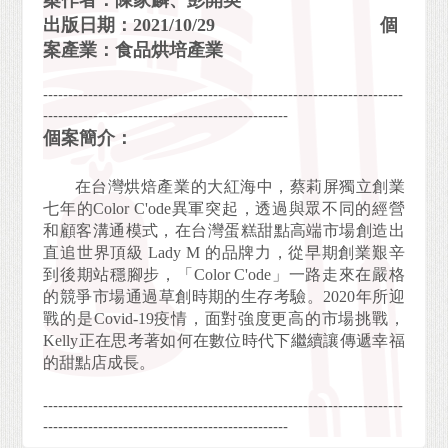
案作者：陳家麟、彭開英
出版日期：2021/10/29 個
案產業：食品烘培產業
------------------------------------------------------------------------
-------------------------------------------------
個案簡介：
在台灣烘焙產業的大紅海中，蔡莉屏獨立創業
七年的
Color C'ode
異軍突起，透過與眾不同的經營
和顧客溝通模式，在台灣蛋糕甜點高端市場創造出
直追世界頂級
Lady M
的品牌力，從早期創業艱辛
到後期站穩腳步，「
Color C'ode
」一路走來在嚴格
的競爭市場通過草創時期的生存考驗。2020年所迎
戰的是
Covid-19
疫情，面對強度更高的市場挑戰，
Kelly
正在思考著如何在數位時代下繼續讓傳遞幸福
的甜點店成長。
------------------------------------------------------------------------
-------------------------------------------------