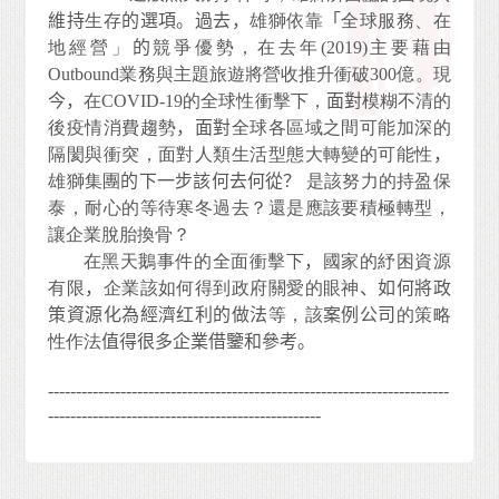
維持
生存
的選項。過去，
雄獅依靠
「
全球服務、在
地經營」
的
競爭優勢，在去年(2019)主要藉由
Outbound業務與主題旅遊將營收推升衝破300億。現
今，
在COVID-19的全球性衝擊下，
面對
模糊不清的
後疫情消費趨勢
，面對
全球各區域之間可能加深的
隔閡與衝突，面對人類生活型態大轉變的可能性
，
雄獅集團
的下一步該何去何從？
是該努力的持盈保
泰，耐心的等待寒冬過去？還是應該要積極轉型，
讓企業脫胎換骨？
在黑天鵝事件的全面衝擊下
，
國家的紓困資源
有限
，
企業該如何得到政府關愛的眼神
、
如何將政
策資源化為經濟红利的做法
等，該
案例公司
的策略
性作法
值得很多企業借鑒和參考。
------------------------------------------------------------------------
-------------------------------------------------