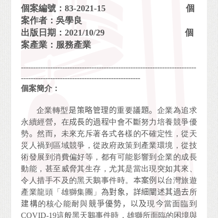
個案編號：83-2021-15 個
案作者：吳學良
出版日期：2021/10/29 個
案產業：服務產業
------------------------------------------------------------------------
-------------------------------------------------
個案簡介：
企業轉型
是策略管理的
重要
議題。
企業為追求
永續經營
，
在
成長的過程
中會不斷努力培養競爭優
勢
。
然而
，
未來充斥著各式各樣的不確定性，從天
災人禍到區域競爭，從政府政策到產業環境，從技
術發展到消費偏好等，都有可能影響到企業的成長
動能，甚至威脅其生存，尤其是當出現突如其來、
令人措手不及的黑天鵝事件時。
本案例以
台灣旅遊
產業龍頭「雄獅集團」
為對象，詳細闡述其過去
所
建構
的核心能耐與
競爭優勢，以及
現
今
當面臨到
COVID-19這般黑天鵝事件時，雄獅所面臨的困境與