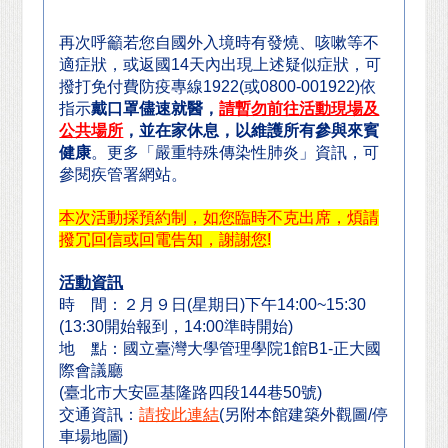
再次呼籲若您自國外入境時有發燒、咳嗽等不
適症狀，或返國
14
天內出現上述疑似症狀，可
撥打免付費防疫專線
1922(
或
0800-001922)
依
指示
戴口罩儘速就醫，
請暫勿前往活動現場及
公共場所
，並在家休息，以維護所有參與來賓
健康
。更多「嚴重特殊傳染性肺炎」資訊，可
參閱疾管署網站。
本次活動採預約制，如您臨時不克出席，煩請
撥冗回信或回電告知，謝謝您!
活動資訊
時 間：２月９日(星期日)下午14:00~15:30
(13:30
開始報到，14:00準時開始)
地 點：國立臺灣大學管理學院1館B1-正大國
際會議廳
(
臺北市大安區基隆路四段144巷50號)
交通資訊：
請按此連結
(
另附本館建築外觀圖/停
車場地圖)