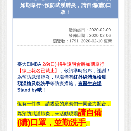
如期舉行~預防武漢肺炎，請自備(購)口
罩！
活動起日：2020-02-09
發佈日期：2020-02-06
瀏覽數：1791
2020-02-10 更新
臺大EiMBA
2/9(日)
招生說明會將如期舉行
【線上報名已截止】
，
敬請準時出席，謝謝！
為預防武漢肺炎，現場備有
紅外線體溫檢測
、
額溫槍及乾洗手
等防疫措施，
有醫生在場
Stand by哦
！
但有一件事，請親愛的來賓們一同全力配合，
請自備
為預防武漢肺炎，來活動現場
(購)口罩，並勤洗手
。