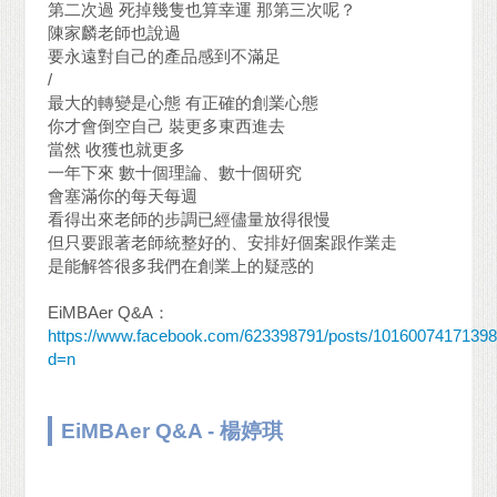
第二次過 死掉幾隻也算幸運 那第三次呢？
陳家麟老師也說過
要永遠對自己的產品感到不滿足
/
最大的轉變是心態 有正確的創業心態
你才會倒空自己 裝更多東西進去
當然 收獲也就更多
一年下來 數十個理論、數十個研究
會塞滿你的每天每週
看得出來老師的步調已經儘量放得很慢
但只要跟著老師統整好的、安排好個案跟作業走
是能解答很多我們在創業上的疑惑的
EiMBAer Q&A：
https://www.facebook.com/623398791/posts/10160074171398
d=n
EiMBAer Q&A - 楊婷琪