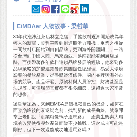
EiMBAer 人物故事 - 梁哲華
80年代泡沫紅茶店林立之後，手搖飲料逐漸開始成為年
輕人的新寵，梁哲華嗅到到這股潛力商機，畢業之後從
一間飲料店開始到自創品牌，更到海外開疆闢土，一路
從台灣到中國大陸、馬來西亞、越南都能看到展店足
跡。而後帶著多年飲料連鎖品牌發展的經驗，他來到多
品牌策略的加盟連鎖餐飲集團擔任總經理。易受大環境
影響的餐飲產業，從整體經濟條件、國內品牌與海外市
場的競爭、產品研發、原物料與人員管控、財務甚至是
法規等，每個環節其實都有很多細節，遠超過大家平常
的想像。
梁哲華認為，來到EiMBA是個挑戰自己的機會，如何在
面臨巔峰後的衰退期之前，找到新的成長曲線。就像課
堂上老師說『創業就像鴨子過馬路』，產業生態與大環
境的改變使得餐飲產業面臨不少挑戰，這次成功可能是
剛好，但下一次還能成功地過馬路嗎？