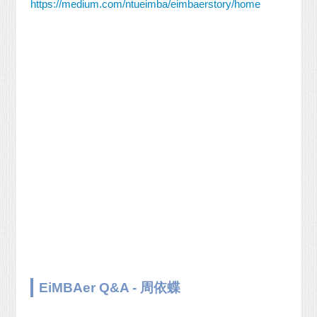
https://medium.com/ntueimba/eimbaerstory/home
EiMBAer Q&A - 周依蝶