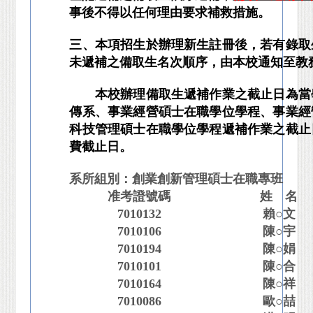
事後不得以任何理由要求補救措施。
三、本項招生於辦理新生註冊後，若有錄取
未遞補之備取生名次順序，由本校通知至教
本校辦理備取生遞補作業之截止日為當學
傳系、事業經營碩士在職學位學程、事業經
科技管理碩士在職學位學程遞補作業之截止日
費截止日。
系所組別：創業創新管理碩士在職專班
准考證號碼
姓 名
7010132
賴○文
7010106
陳○宇
7010194
陳○娟
7010101
陳○合
7010164
陳○祥
7010086
歐○喆