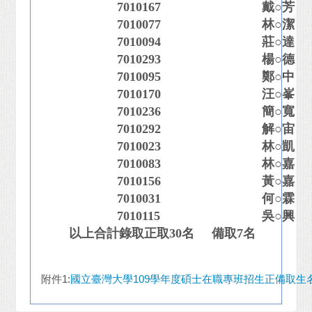
7010167
戴○芳
7010077
林○潔
7010094
莊○達
7010293
楊○德
7010095
鄭○中
7010170
汪○峯
7010236
簡○寬
7010292
解○宙
7010023
林○凱
7010083
林○嘉
7010156
黃○嘉
7010031
何○霖
7010115
吳○興
以上合計錄取正取30名 備取7名
附件1:
國立臺灣大學109學年度碩士在職專班招生正備取生名單