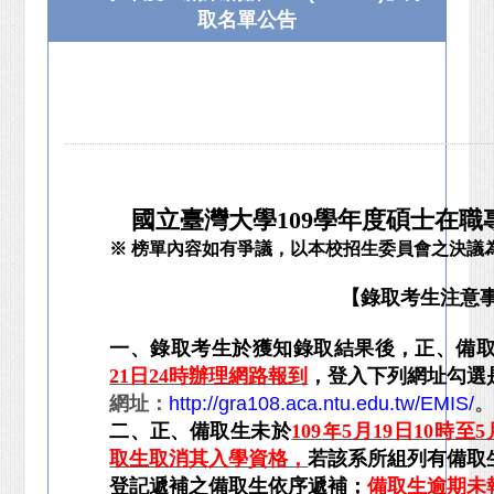
取名單公告
國立臺灣大學109學年度碩士在
※ 榜單內容如有爭議，以本校招生委員會之決議
【錄取考生注意
一、錄取考生於獲知錄取結果後，
正、備
21日
24
時辦理網路報到
，登入下列網
址
勾選
網址：
http://gra108.aca.ntu.edu.tw/EMIS/
二、
正、
備取生未於
109
年5月19日10時至
取生取消其入學資格，
若該系所組列有備取
登記遞補之備取生依序遞補；
備取生逾期未