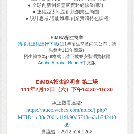
● 全球創新創業豐富實務經驗業師群
● 連結亞太地區創新創業生態圈
● 設計思考.適能領導.創業實踐特色課程
EiMBA招生簡章
請按此連結進行下載
(111年招生簡章尚未公布，請
先參考110年簡章)
招生簡章為pdf格式，請下載並安裝瀏覽軟體
Adobe Acrobat Reader
中文版
EiMBA招生說明會
第二場
111年2月12日（六）下午14:30~16:30
線上觀看連結
:
https://ntucc.webex.com/ntucc/j.php?
MTID=m38c7001af19b90d5718ea3cb7424f0
d9
會議號：2512 524 1262