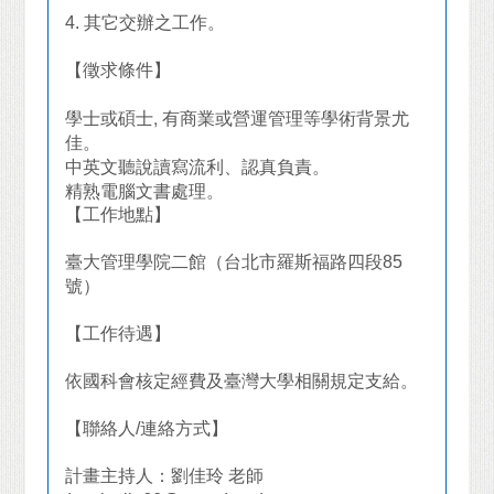
4.
其它交辦之工作。
【徵求條件】
學士或碩士
,
有商業或營運管理等學術背景尤
佳。
中英文聽說讀寫流利、認真負責。
精熟電腦文書處理。
【工作地點】
臺大管理學院二館（台北市羅斯福路四段
85
號）
【工作待遇】
依國科會核定經費及臺灣大學相關規定支給。
【聯絡人
/
連絡方式】
計畫主持人：劉佳玲
老師