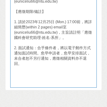
(euniceliu66@ntu.edu.tw)
【應徵期限
/
備註】
1.
請於
2023
年
12
月
25
日
(Mon.) 17:00
前，將詳
細簡歷
(within 2 pages) email
至
(euniceliu66@ntu.edu.tw)
，主旨請註明「應徵
國科會研究助理
-
姓名
-
系所」。
2.
面試通知：合乎條件者，將以電子郵件方式
通知面試時間。
愈早申請者，
愈早安排面試，
未合者恕不另行通知，應徵相關資料亦不退
回。