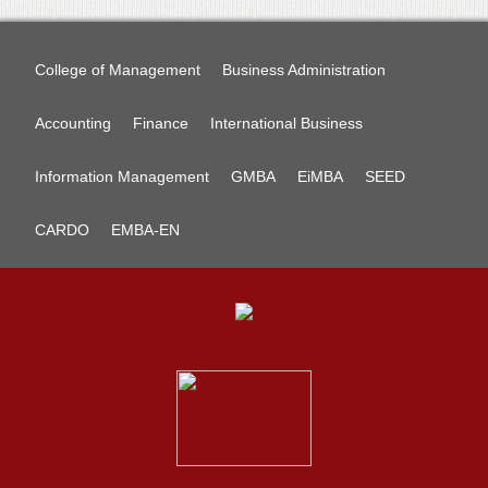
College of Management
Business Administration
Accounting
Finance
International Business
Information Management
GMBA
EiMBA
SEED
CARDO
EMBA-EN