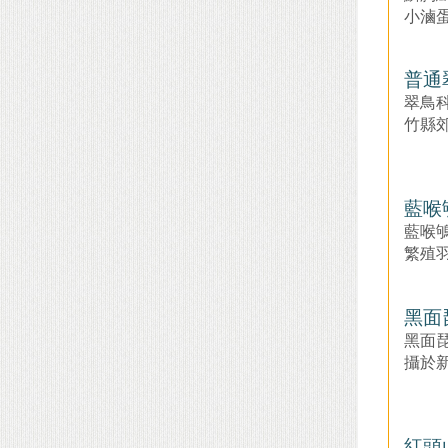
小滷
普通
翠鳥
竹縣
藍喉
藍喉
繁殖
黑面
黑面
攝於