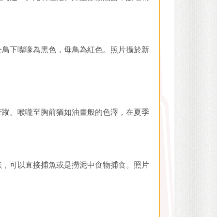
公鳥下嘴喙為黑色，母鳥為紅色。照片攝於新
芳蹤。喉嚨至胸前猶如油畫般的色澤，在夏季
狀，可以直接捕魚或是撈泥中食物捕食。照片