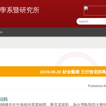
學系暨研究所
rs
2019.09.20 財金藝廊 王衍智老師
Published 
鷦鷯
鷦鷯棲息在中海拔的草叢林間，難見其蹤影，為台灣鳥類四大難