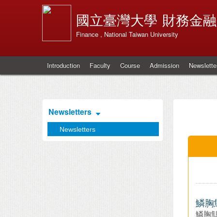
國立臺灣大學
財務金融
Finance , National Taiwan University
Introduction
Faculty
Course
Admission
Newslette
Newsletters
Newsletters
鱗胸
鱗胸