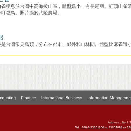
山雀
山雀棲息於台灣中高海拔山區，體型嬌小，有長尾羽。紅頭山雀常
小叮噹鳥。照片攝於武陵農場。
眼
眼是台灣常見鳥類，分布在都市、郊外和山林間。體型比麻雀還
counting
Finance
International Business
Information Manageme
Address：No.1,Sec
Tel：886-2-33661100 or 33664098 or 3