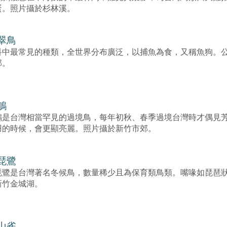
蛋。照片攝於杉林溪。
翠鳥
科中最常見的種類，全世界分布廣泛，以捕魚為食，又稱魚狗。
郊。
鴝
鴝是台灣相當罕見的過境鳥，每年初秋、春季過境台灣時才偶見
羽的時候，會更顯亮麗。照片攝於新竹市郊。
琵鷺
琵鷺是台灣著名冬候鳥，數量稀少且為保育類鳥類。嘴喙如琵琶
新竹金城湖。