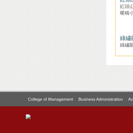
紅頭
紅頭
暱稱
綠繡
綠繡
College of Management
Business Administration
Ac