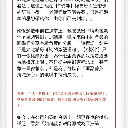
看法，這也是他在【
E
勢泮】經典班與進階班
的研習心得，「老師們從不講答案，只是把源
頭的思想帶給你，由你自己去判斷。」
他憶起數年前在課堂上，教授拋出『特斯拉為
什麼超越豐田』之議題，聽見來自不同產業的
同學們分享各種角度的分析，「說實話，如果
不是如此精彩可期的激盪過程，【
E
勢泮】只
有一張結業證書，為什麼企業界的決策者還要
特地撥冗上課，不只從中南部專程北上，甚至
每一屆都報名，都是為了可以在『匯聚菁英，
跨域煉心』的環境中持續成長。」
圖說：台大【E勢泮】在課堂中透過拋出不同議題探討，
讓決策者跳脫既定框架，提升創新思維與自我思辨的能
力。
如今，在公司的策略會議上，胡惠森也會拋出
議題，譬如「如何讓森崴能源成為亞洲第