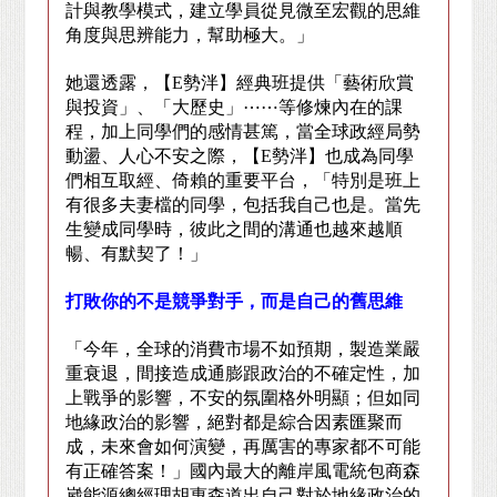
計與教學模式，建立學員從見微至宏觀的思維
角度與思辨能力，幫助極大。」
她還透露，【
E
勢泮】經典班提供「藝術欣賞
與投資」、「大歷史」
⋯⋯
等修煉內在的課
程，加上同學們的感情甚篤，當全球政經局勢
動盪、人心不安之際，【
E
勢泮】也成為同學
們相互取經、倚賴的重要平台，「特別是班上
有很多夫妻檔的同學，包括我自己也是。當先
生變成同學時，彼此之間的溝通也越來越順
暢、有默契了！」
打敗你的不是競爭對手，而是自己的舊思維
「今年，全球的消費市場不如預期，製造業嚴
重衰退，間接造成通膨跟政治的不確定性，加
上戰爭的影響，不安的氛圍格外明顯；但如同
地緣政治的影響，絕對都是綜合因素匯聚而
成，未來會如何演變，再厲害的專家都不可能
有正確答案！」國內最大的離岸風電統包商森
崴能源總經理胡惠森道出自己對於地緣政治的