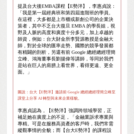
提及台大後
EMBA
課程【
E
勢泮】，李惠貞說：
「我是第一屆經典班和第四屆進階班的學員。
在這裡，大多都是上市櫃或新創公司的企業決
策者，其中不乏台大復旦
EMBA
的學長姐，視
野及人脈的高度和廣度十分多元，加上卓越的
師資，例如：台大財金所李賢源教授是金融大
師，對於全球的匯率走勢、國際的競爭發展都
有精闢的剖析，另還有前
Google
總經總經理簡
立峰、鴻海董事長劉揚偉等講師，等同於我們
是站在巨人的肩膀上看世界，看得更遠、更全
面。」
圖說：台大【E勢泮】邀請前 Google 總經總經理簡立峰至
課堂上分享 AI 轉型與未來企業樣貌。
李惠貞認為，【
E
勢泮】強調跨領域學習，正
補足她在廣度上的不足，「金融業訴求專業與
專精。可是在服務高資產的客戶時，我們常需
縱觀事情的全貌；而【台大
E
勢泮】的課程設