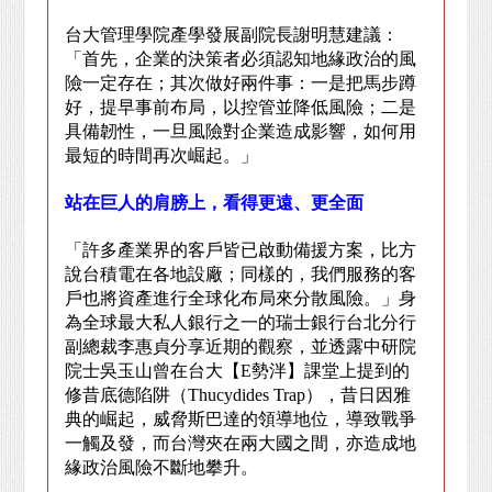
台大管理學院產學發展副院長謝明慧建議：
「首先，企業的決策者必須認知地緣政治的風
險一定存在；其次做好兩件事：一是把馬步蹲
好，提早事前布局，以控管並降低風險；二是
具備韌性，一旦風險對企業造成影響，如何用
最短的時間再次崛起。」
站在巨人的肩膀上，看得更遠、更全面
「許多產業界的客戶皆已啟動備援方案，比方
說台積電在各地設廠；同樣的，我們服務的客
戶也將資產進行全球化布局來分散風險。」身
為全球最大私人銀行之一的瑞士銀行台北分行
副總裁李惠貞分享近期的觀察，並透露中研院
院士吳玉山曾在台大【
E
勢泮】課堂上提到的
修昔底德陷阱（
Thucydides Trap
），昔日因雅
典的崛起，威脅斯巴達的領導地位，導致戰爭
一觸及發，而台灣夾在兩大國之間，亦造成地
緣政治風險不斷地攀升。