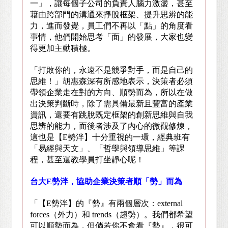
一」，讓每個子公司的負責人腦力激盪，甚至
藉由跨部門的溝通來掙脫框架、提升思辨的能
力，進而發覺，員工們不再以「點」的角度看
事情，他們開始思考「面」的發展，大家也變
得更加主動積極。
「打敗你的，永遠不是競爭對手，而是自己的
思維！」胡惠森深有所感地表示，決策者必須
帶領企業走在對的方向、順勢而為，所以在做
出決策判斷時，除了需具備最新且豐富的產業
資訊，還要有跳脫既定框架的創新思維與自我
思辨的能力，而後者涉及了內心的微觀修煉，
這也是【
E
勢泮】十分重視的一環，經典班有
「易經與天文」、「哲學與領導思維」等課
程，甚至還教學員打坐靜心呢！
台大
E
勢泮，協助企業決策者順「勢」而為
「【
E
勢泮】的『勢』有兩個層次：
external
forces
（外力）和
trends
（趨勢）。我們都希望
可以順勢而為，但倘若你不會看『勢』，很可