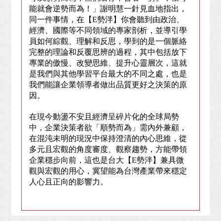
能就會逆勢而為！」謝明慧一針見血地指出，
同一件事情，在【
E
勢泮】你會聽到由政治、
經濟、國際等不同領域的專家剖析，並導引學
員如何綜觀、理解和反思，學到的是一個脈絡
完整的理論和反覆思辨的過程，其中包括放下
專業的傲慢、改變思維、提升心靈層次，這就
是我們與其他學習平台最大的不同之處，也是
我們能讓企業領導者做出品質更好之決策的原
因。
在現今動盪不安且經濟呈碎片化的全球局勢
中，企業決策者欲「順勢而為」需內外兼顧，
在混沌未明的現況中保持澄清的內心思維，從
多元且宏觀的角度審度、觀察趨勢，方能帶領
企業穩步向前，這也是台大【
E
勢泮】兼具微
觀與宏觀的用心，冀望能為台灣產業帶來穩定
人心且正向的影響力。