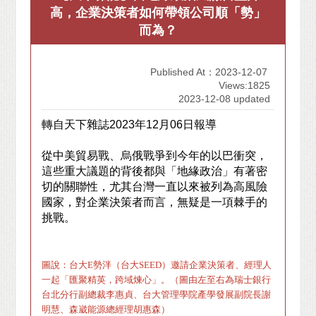
高，企業決策者如何帶領公司順「勢」
而為？
Published At：2023-12-07
Views:1825
2023-12-08 updated
轉自天下雜誌
2023
年
12
月
06
日報導
從中美貿易戰、烏俄戰爭到今年的以巴衝突，
這些重大議題的背後都與「地緣政治」有著密
切的關聯性，尤其台灣一直以來被列為高風險
國家，對企業決策者而言，無疑是一項棘手的
挑戰。
圖說：台大E勢泮（台大SEED）邀請企業決策者、經理人
一起「匯聚精英，跨域煉心」。（圖由左至右為瑞士銀行
台北分行副總裁李惠貞、台大管理學院產學發展副院長謝
明慧、森崴能源總經理胡惠森）