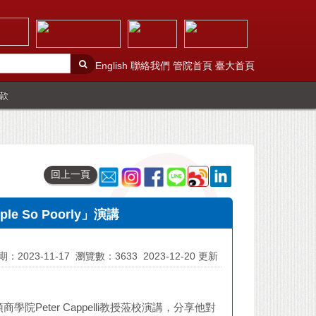
English
聯絡我們
管院首頁
臺大首頁
款
回上一頁
eople So Poorly」演講
：2023-11-17
瀏覽數：3633
2023-12-20 更新
院Peter Cappelli教授蒞校演講，分享他對