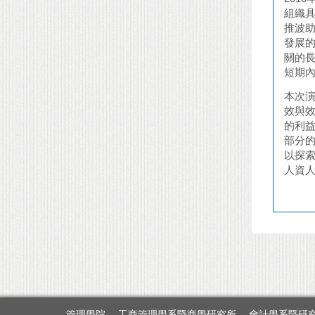
組織
推波
發展
關的
短期
本次演
效與
的利益
部分
以探
人資
管理學院
工商管理學系暨商學研究所
會計學系暨研