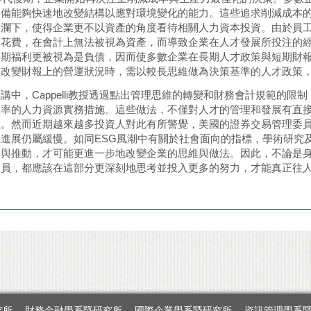
具備能夠快速地改變結構以應對環境變化的能力。這些追求削減成本
助瀾下，使得企業更不以資產的角度看待相關人力資本投資。由於員
的花費，在會計上無法被視為資產，而導致企業在人才發展所投注的
長期福利更被視為是負債，因而使多數企業在長期人才政策與短期財
內改變財報上的營運狀況時，需以較長思維做為決策基準的人才政策
講中，Cappelli教授透過點出管理思維的轉變和財務會計規範的
效率的人力資源實務措施。這些做法，不僅對人才的管理和發展有直
。然而近期越來越多投資人對此有所警覺，美國的證券交易管理委員會
的進展仍屬緩慢。如同ESG風潮中有關於社會面向的指標，學術研究
索與推動，才可能更進一步地改變企業的思維與做法。因此，不論是
人員，都應該在這部分更深刻地思考並投入更多的努力，才能真正往
究所
財務金融學系暨研究所
國際企業學系暨研究所
資訊管理學系