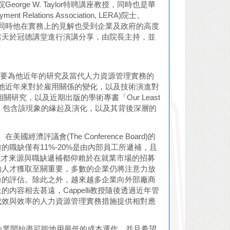
orge W. Taylor特聘講座教授，同時也是華
lations Association, LERA)院士。
者，同時他在實務上的見解也受到企業及政府的高度
當天於冠德講堂進行演講分享，由院長主持，並
oorly」，主要為他近年的研究及當代人力資源管理實務的
樑。他近年來對於雇用關係的變化，以及技術演進對
研究，以及近期出版的學術專書「Our Least
化現象，包含該現象的緣起及演化，以及其背後深層的
濟評議會(The Conference Board)的
職缺僅有11%-20%是由內部員工所遞補，且
人才來源與職缺遞補都仰賴於在就業市場的招募
的人才獲取至關重要，多數的企業仍將注意力放
力的評估。除此之外，越來越多企業向外部廠商
容相去甚遠，Cappelli教授隨後透過近年管
成效與效率的人力資源管理實務措施提供相對應
數企業開始盡可能地用最低的成本運作，並且希望