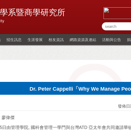
學系暨商學研究所
ity
地
招生訊息
生涯發展
校友資訊
網路資源及連結
活動與公告
捐
Dr. Peter Cappelli「Why We Manage P
發佈日期
 廖偉傑
/25日由管理學院, 國科會管理一學門與台灣ATD 亞太年會共同邀請華頓商學