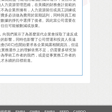
的人力資源管理思維，在美國的財務會計規範的
工不為企業所擁有，人力資源留任或員工訓練或
經費多必須做為費用於當期認列，同時與員工相
報數據的掙扎中選擇了後者。因此當公司需要在
，往往可能被刪減或放棄。
限制，向我們展示了為甚麼當代企業會採取了違反成
接的影響，同時也影響了公司營運和投資人長遠
(SEC)也開始要求各企業揭露相關資訊，但這
及實務運作上的理解依舊不足，仍需要多研究加
身為學術工作者的我們，或是從事實務工作者的
人才永續的目標前進。
暨研究所
EMBA
GMBA
EiMBA
SEED
CARDO