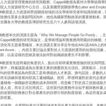
人力資源管理實務的研究與觀察。Cappelli教授為賓州大學華頓商學院Ge
人力資源研究中心主任，以及美國勞資關係學會(Labor and Employment Re
pelli教授是人力資源與勞資關係領域的頂尖學術研究者和知識領航
，除擔任眾多企業顧問諮詢外，他也為國家勞動政策的重要推動者。
自全國各大學的教授及博碩研究生近六十人參與該場演講。
elli教授本次的演講主題為「Why We Manage People So P
Cappelli教授的研究與論文，是學術理論和實務應用間最好的橋
演化等主題著墨極深，本次演講主要分享近年他在AMJ及AMA上的相關
ortant Asset」 。內容主要討論企業對於人力資源的運用的短期
成因，以及這樣的思維及做法如何對組織績效產生不利影響。
pelli教授首先從聘雇的角度切入，點出目前聘雇實務措施的狀況與問題。在美國經
查中，聘雇議題成為企業最主要的擔憂與支出項目。調查顯示，目前的
28%的領導者認為內部員工是有價值的人才來源。換句話說，多數的
，而非訓練與發展內部員工遞補職缺。然而，即便聘雇對於當代企業
蹤遞補每一個職缺所花費的成本與時間，而忽略了對於員工技能或能
遣人員，而非正式任用員工。這些當代的實務作法似乎都與教科書上的內
維的改變與財務會計對企業產生的目標引領的制度規範，為這些違反
景與答案。
0年代後期，企業開始再次注重削減成本與生產力最佳化的決策。多