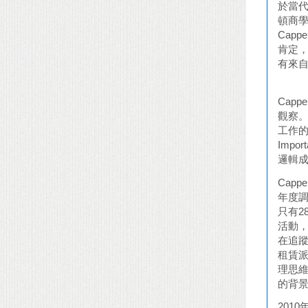
於當代
頓商學院
Cap
肯定
有來
Capp
觀察。
工作的
Imp
邏輯
Cap
年度調
只有
活動
在追
租賃派
理思
的背
201