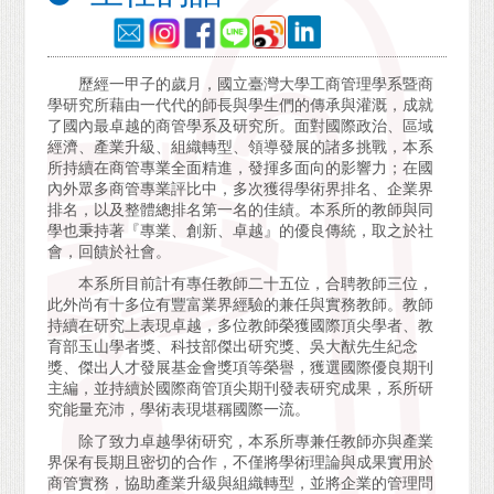
歷經一甲子的歲月，國立臺灣大學工商管理學系暨商
學研究所藉由一代代的師長與學生們的傳承與灌溉，成就
了國內最卓越的商管學系及研究所。面對國際政治、區域
經濟、產業升級、組織轉型、領導發展的諸多挑戰，本系
所持續在商管專業全面精進，發揮多面向的影響力；在國
內外眾多商管專業評比中，多次獲得學術界排名、企業界
排名，以及整體總排名第一名的佳績。本系所的教師與同
學也秉持著『專業、創新、卓越』的優良傳統，取之於社
會，回饋於社會。
本系所目前計有專任教師二十五位，合聘教師三位，
此外尚有十多位有豐富業界經驗的兼任與實務教師。教師
持續在研究上表現卓越，多位教師榮獲國際頂尖學者、教
育部玉山學者獎、科技部傑出研究獎、吳大猷先生紀念
獎、傑出人才發展基金會獎項等榮譽，獲選國際優良期刊
主編，並持續於國際商管頂尖期刊發表研究成果，系所研
究能量充沛，學術表現堪稱國際一流。
除了致力卓越學術研究，本系所專兼任教師亦與產業
界保有長期且密切的合作，不僅將學術理論與成果實用於
商管實務，協助產業升級與組織轉型，並將企業的管理問