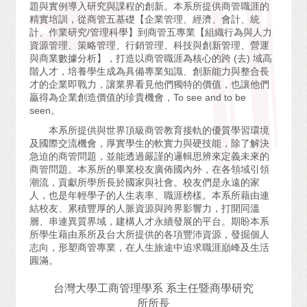
題與實例導入研究與課程的創新。本系所提供商管職涯的
精實培訓，從商管五基礎【企業管理、經濟、會計、統
計、作業研究
/
管理科學】到商管五專業【組織行為與人力
資源管理、策略管理、行銷管理、科技與創新管理、營運
與商業數據分析】，打造以商管職涯為核心的跨
(
去
)
域高
階人才，培養學生成為具備專業知識、創新能力與整合長
才的企業即戰力，讓業界看見他們獨特的價值，也讓他們
贏得為企業創造價值的珍貴機會，
To see and to be
seen
。
本系所提供與世界頂級商管教育接軌的優質學習環境
及國際交流機會，厚實學生的軟實力與硬技能，除了解決
急迫的商管問題，並能透過嚴謹的邏輯思辨來定義未來的
商管問題。本系所的畢業校友廣佈國內外，在各領域引領
潮流，貢獻所學所長於國家與社會。校友們是永遠的家
人，也是年輕學子的人生表率、職涯榜樣。本系所藉由連
結校友、累積豐厚的人脈資源與跨界影響力，打開同溫
層、串連異質界域，建構人才永續發展的平台。期盼本系
所學生藉由系所及台大所提供的各項豐沛資源，發掘個人
志向，形塑商管專業，在人生旅途中追求職涯巔峰及生活
圓滿。
台灣大學工商管理學系 系主任暨商學研究
所所長