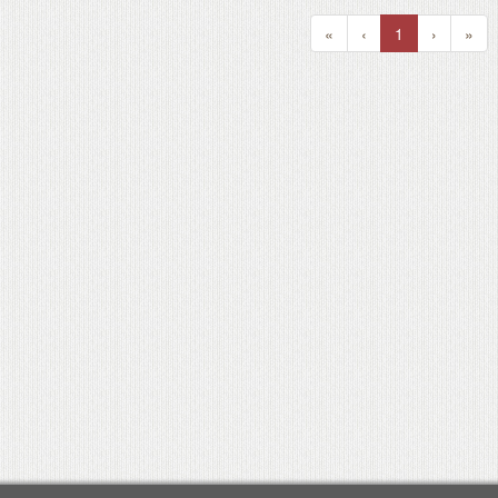
«
‹
1
›
»