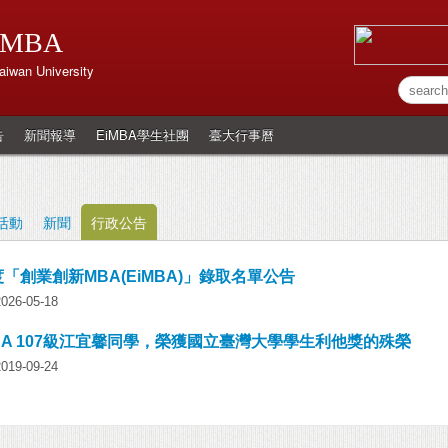
MBA
aiwan University
告
新聞報導
EiMBA學生社團
臺大行事曆
活動
新聞
行政公告
度「創業創新MBA(EiMBA)」錄取名單公告
6-05-18
BA 107級江宜馨同學，榮獲國立臺灣大學學生利他獎的殊榮
9-09-24