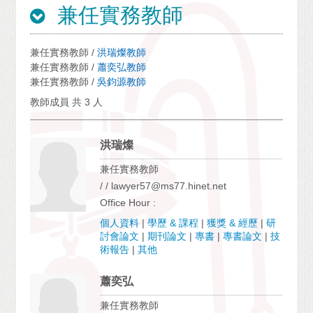
兼任實務教師
兼任實務教師 /
洪瑞燦教師
兼任實務教師 /
蕭奕弘教師
兼任實務教師 /
吳鈞源教師
教師成員 共 3 人
洪瑞燦
兼任實務教師
/ / lawyer57@ms77.hinet.net
Office Hour :
個人資料
|
學歷 & 課程
|
獲獎 & 經歷
|
研
討會論文
|
期刊論文
|
專書
|
專書論文
|
技
術報告
|
其他
蕭奕弘
兼任實務教師