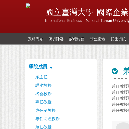
國立臺灣大學
國際企業
International Business , National Taiwan Universit
系所簡介
師資陣容
課程特色
學生園地
招生資訊
學院成員
系主任
講座教授
兼任教授
兼任教授
名譽教授
兼任教授
專任教授
兼任教授
專任副教授
兼任教授
專任助理教授
兼任教授