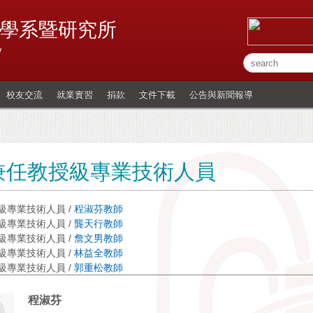
學系暨研究所
y
校友交流
就業實習
捐款
文件下載
公告與新聞報導
兼任教授級專業技術人員
級專業技術人員 /
程淑芬教師
級專業技術人員 /
龔天行教師
級專業技術人員 /
詹文男教師
級專業技術人員 /
林益全教師
級專業技術人員 /
郭重松教師
程淑芬