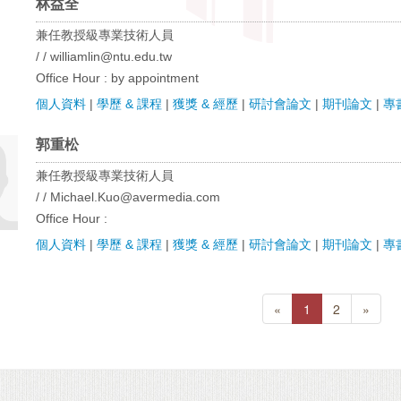
林益全
兼任教授級專業技術人員
/ / williamlin@ntu.edu.tw
Office Hour : by appointment
個人資料
|
學歷 & 課程
|
獲獎 & 經歷
|
研討會論文
|
期刊論文
|
專
郭重松
兼任教授級專業技術人員
/ / Michael.Kuo@avermedia.com
Office Hour :
個人資料
|
學歷 & 課程
|
獲獎 & 經歷
|
研討會論文
|
期刊論文
|
專
«
1
2
»