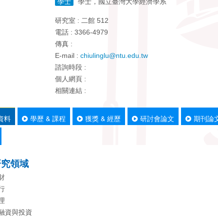
學士
學士，國立臺灣大學經濟學系
研究室 : 二館 512
電話 : 3366-4979
傳真 :
E-mail :
chiulinglu@ntu.edu.tw
諮詢時段 :
個人網頁 :
相關連結 :
資料
學歷 & 課程
獲獎 & 經歷
研討會論文
期刊論
研究領域
財
行
理
產融資與投資