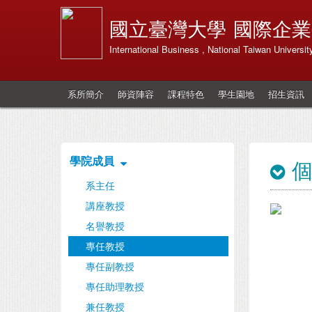
國立臺灣大學
國際企業
International Business , National Taiwan Universit
系所簡介
師資陣容
課程特色
學生園地
招生資訊
學院成員
系主任
講座教授
名譽教授
專任教授
專任副教授
專任助理教授
兼任教授