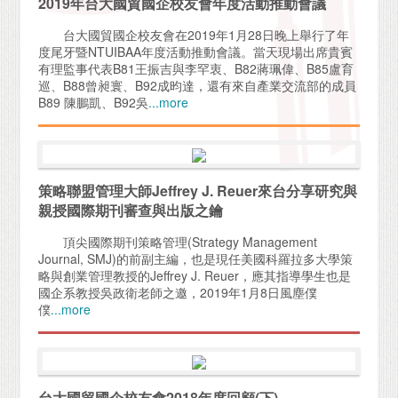
2019年台大國貿國企校友會年度活動推動會議
台大國貿國企校友會在2019年1月28日晚上舉行了年
度尾牙暨NTUIBAA年度活動推動會議。當天現場出席貴賓
有理監事代表B81王振吉與李罕衷、B82蔣珮偉、B85盧育
巡、B88曾昶寰、B92成昀達，還有來自產業交流部的成員
B89 陳鵬凱、B92吳
...more
策略聯盟管理大師Jeffrey J. Reuer來台分享研究與
親授國際期刊審查與出版之鑰
頂尖國際期刊策略管理(Strategy Management
Journal, SMJ)的前副主編，也是現任美國科羅拉多大學策
略與創業管理教授的Jeffrey J. Reuer，應其指導學生也是
國企系教授吳政衛老師之邀，2019年1月8日風塵僕
僕
...more
台大國貿國企校友會2018年度回顧(下)