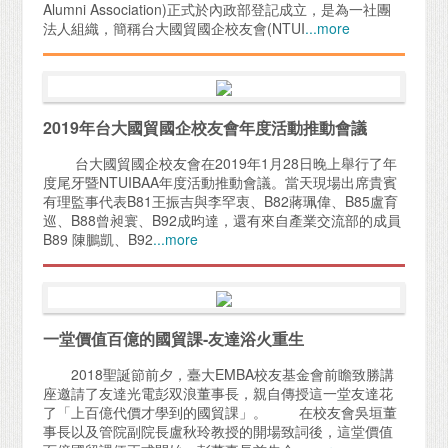
Alumni Association)正式於內政部登記成立，是為一社團
法人組織，簡稱台大國貿國企校友會(NTUI
...more
2019年台大國貿國企校友會年度活動推動會議
台大國貿國企校友會在2019年1月28日晚上舉行了年
度尾牙暨NTUIBAA年度活動推動會議。當天現場出席貴賓
有理監事代表B81王振吉與李罕衷、B82蔣珮偉、B85盧育
巡、B88曾昶寰、B92成昀達，還有來自產業交流部的成員
B89 陳鵬凱、B92
...more
一堂價值百億的國貿課-友達浴火重生
2018聖誕節前夕，臺大EMBA校友基金會前瞻致勝講
座邀請了友達光電彭双浪董事長，親自傳授這一堂友達花
了「上百億代價才學到的國貿課」。 在校友會吳垣董
事長以及管院副院長盧秋玲教授的開場致詞後，這堂價值