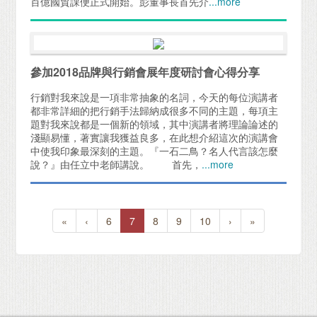
百億國貿課便正式開始。彭董事長首先介
...more
參加2018品牌與行銷會展年度研討會心得分享
行銷對我來說是一項非常抽象的名詞，今天的每位演講者
都非常詳細的把行銷手法歸納成很多不同的主題，每項主
題對我來說都是一個新的領域，其中演講者將理論論述的
淺顯易懂，著實讓我獲益良多，在此想介紹這次的演講會
中使我印象最深刻的主題。『一石二鳥？名人代言該怎麼
說？』由任立中老師講說。 首先，
...more
«
‹
6
7
8
9
10
›
»