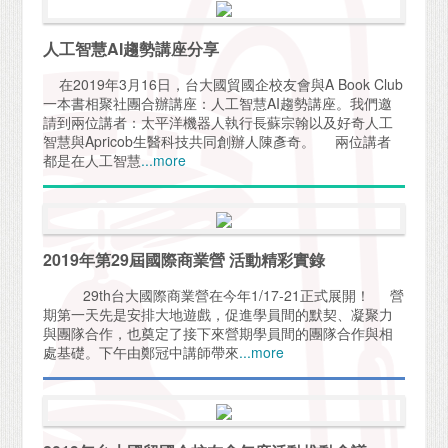
人工智慧AI趨勢講座分享
在2019年3月16日，台大國貿國企校友會與A Book Club
一本書相聚社團合辦講座：人工智慧AI趨勢講座。我們邀
請到兩位講者：太平洋機器人執行長蘇宗翰以及好奇人工
智慧與Apricob生醫科技共同創辦人陳彥奇。 兩位講者
都是在人工智慧
...more
2019年第29屆國際商業營 活動精彩實錄
29th台大國際商業營在今年1/17-21正式展開！ 營
期第一天先是安排大地遊戲，促進學員間的默契、凝聚力
與團隊合作，也奠定了接下來營期學員間的團隊合作與相
處基礎。下午由鄭冠中講師帶來
...more