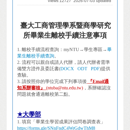
Views:12727
2026-07-03 updated
臺大工商管理學系暨商學研究
所畢業生離校手續注意事項
1.
離校手續流程查詢：myNTU→學生專區→
畢
業生離校手續查詢
。
2. 流程
可以親自或請人代辦，請人代辦者需準
備雙方證件及委託書(
DOCX
ODT
PDF
)提供
查驗。
3.
請按照你的學位完成下列事項後
『Email通
知系辦審核』
(ntuba@ntu.edu.tw)
，系辦確認沒
問題就會通過離校第二點。
★
大學部
1.
填寫「畢業生學習成果評估問卷調查表」
https://forms.gle/SNnFndC4WrGdwThM8