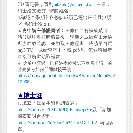
印+審定書，寄到
mbantu@ntu.edu.tw
，主旨：
碩士論文繳交_學號 姓名。
4.確認本學期各科修課成績已經出來並且無誤
(不含碩士論文)。
5.
有申請主修證書者：
主修科目有缺成績者，
請於辦理離校時將最後一學期之成績單出示給
所辦助教確認，並領取主修證書。成績單可用
myNTU→成績查詢中下載 pdf檔。無缺科目者
直接到所辦領取證書。
※ 之前申請過「已通過學位考試不畢業申請」的
請先參考如何開通離校手續：
https://management.ntu.edu.tw/BA/board/detail/sn/
12968
★
博士班
1.
填寫「畢業生資料調查表」
https://forms.gle/kMt2kPBjfKpuwqxV6
及「參加
國際研討會資料」
https://forms.gle/bEv5mCb3GLn5GLHLA
兩個表
單。