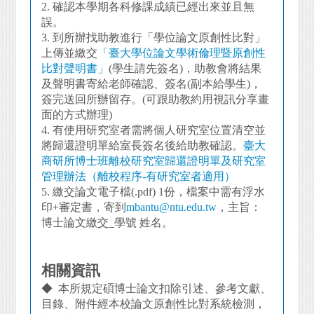
2.
確認本學期各科修課成績已經出來並且無
誤。
3.
到所辦找助教進行「學位論文原創性比對」
上傳並繳交
「臺大學位論文學術倫理暨原創性
比對聲明書」
(學生請先簽名)，助教會將結果
及聲明書寄給老師確認、簽名(副本給學生)，
簽完送回所辦留存。(可跟助教約用視訊分享畫
面的方式辦理)
4. 有使用研究室者需將個人研究室位置清空並
將歸還證明單給室長簽名後給助教確認。
臺大
商研所博士班離校研究室歸還證明單及研究室
管理辦法（離校程序-有研究室者適用）
5.
繳交論文電子檔(.pdf) 1份，檔案中需有浮水
印+審定書，寄到
mbantu@ntu.edu.tw
，主旨：
博士論文繳交_學號 姓名。
相關資訊
◆ 本所規定碩博士論文扣除引述、參考文獻、
目錄、附件經本校論文原創性比對系統檢測，