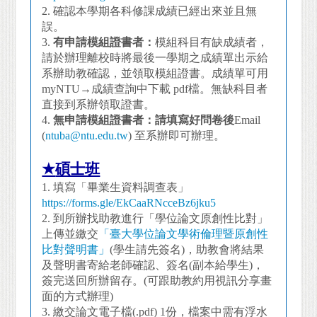
2.
確認本學期各科修課成績已經出來並且無
誤。
3.
有申請模組證書者：
模組科目有缺成績者，
請於辦理離校時將最後一學期之成績單出示給
系辦助教確認，並領取模組證書。成績單可用
myNTU→成績查詢中下載 pdf檔。無缺科目者
直接到系辦領取證書。
4.
無申請模組證書者：請填寫好問卷後
Email
(
ntuba@ntu.edu.tw
) 至系辦即可辦理。
★
碩士班
1.
填寫「畢業生資料調查表」
https://forms.gle/EkCaaRNcceBz6jku5
2.
到所辦找助教進行「學位論文原創性比對」
上傳並繳交
「臺大學位論文學術倫理暨原創性
比對聲明書」
(學生請先簽名)，助教會將結果
及聲明書寄給老師確認、簽名(副本給學生)，
簽完送回所辦留存。(可跟助教約用視訊分享畫
面的方式辦理)
3.
繳交論文電子檔(.pdf) 1份，檔案中需有浮水