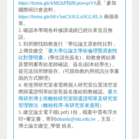
https://forms.gle/kMt2kPBjfKpuwqxV6
及「參加
國際研討會資料」
https://forms.gle/bEv5mCb3GLn5GLHLA
兩個表
單。
2.
確認本學期各科修課成績已經出來並且無
誤。
3.
到所辦找助教進行「學位論文原創性比對」
上傳並繳交
「臺大學位論文學術倫理暨原創性
比對聲明書」
(學生請先簽名)，助教會將結果
及聲明書寄給老師確認、簽名(副本給學生)，
簽完送回所辦留存。(可跟助教約用視訊分享畫
面的方式辦理)
4. 有使用研究室者需將個人研究室位置清空並
將歸還證明單給室長簽名後給助教確認。
臺大
商研所博士班離校研究室歸還證明單及研究室
管理辦法（離校程序-有研究室者適用）
5.
繳交論文電子檔(.pdf) 1份，檔案中需有浮水
印+審定書，寄到
mbantu@ntu.edu.tw
，主旨：
博士論文繳交_學號 姓名。