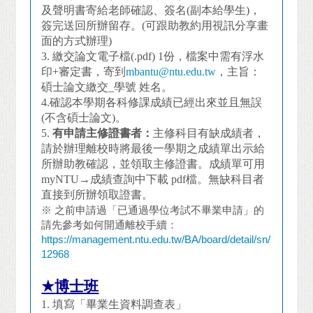
及聲明書寄給老師確認、簽名(副本給學生)，
簽完送回所辦留存。(可跟助教約用視訊分享畫
面的方式辦理)
3.
繳交論文電子檔(.pdf) 1份，檔案中需有浮水
印+審定書，寄到
mbantu@ntu.edu.tw
，主旨：
碩士論文繳交_學號 姓名。
4.確認本學期各科修課成績已經出來並且無誤
(不含碩士論文)。
5.
有申請主修證書者：
主修科目有缺成績者，
請於辦理離校時將最後一學期之成績單出示給
所辦助教確認，並領取主修證書。成績單可用
myNTU→成績查詢中下載 pdf檔。無缺科目者
直接到所辦領取證書。
※ 之前申請過「已通過學位考試不畢業申請」的
請先參考如何開通離校手續：
https://management.ntu.edu.tw/BA/board/detail/sn/
12968
★
博士班
1.
填寫「畢業生資料調查表」