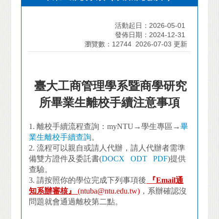
活動起日：2026-05-01
發佈日期：2024-12-31
瀏覽數：12744
2026-07-03 更新
臺大工商管理學系暨商學研究
所畢業生離校手續注意事項
1.
離校手續流程查詢：myNTU→學生專區→
畢
業生離校手續查詢
。
2. 流程
可以親自或請人代辦，請人代辦者需準
備雙方證件及委託書(
DOCX
ODT
PDF
)提供
查驗。
3.
請按照你的學位完成下列事項後
『Email通
知系辦審核』
(ntuba@ntu.edu.tw)
，系辦確認沒
問題就會通過離校第二點。