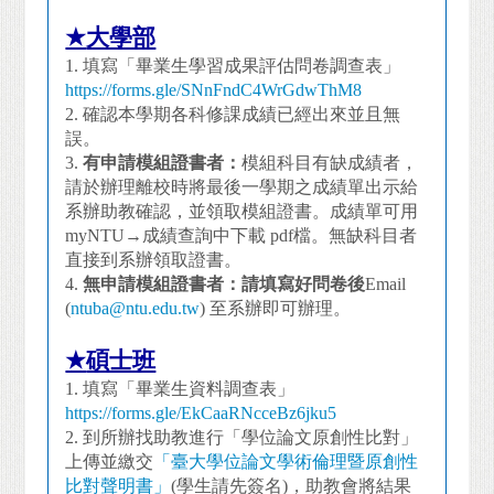
★
大學部
1.
填寫「畢業生學習成果評估問卷調查表」
https://forms.gle/SNnFndC4WrGdwThM8
2.
確認本學期各科修課成績已經出來並且無
誤。
3.
有申請模組證書者：
模組科目有缺成績者，
請於辦理離校時將最後一學期之成績單出示給
系辦助教確認，並領取模組證書。成績單可用
myNTU→成績查詢中下載 pdf檔。無缺科目者
直接到系辦領取證書。
4.
無申請模組證書者：請填寫好問卷後
Email
(
ntuba@ntu.edu.tw
) 至系辦即可辦理。
★
碩士班
1.
填寫「畢業生資料調查表」
https://forms.gle/EkCaaRNcceBz6jku5
2.
到所辦找助教進行「學位論文原創性比對」
上傳並繳交
「臺大學位論文學術倫理暨原創性
比對聲明書」
(學生請先簽名)，助教會將結果