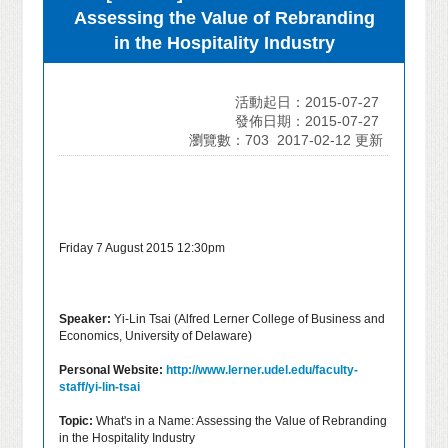
Assessing the Value of Rebranding
in the Hospitality Industry
活動起日：2015-07-27
發佈日期：2015-07-27
瀏覽數：703
2017-02-12 更新
Friday 7 August 2015 12:30pm
Speaker:
Yi-Lin Tsai (Alfred Lerner College of Business and
Economics, University of Delaware)
Personal Website:
http://www.lerner.udel.edu/faculty-
staff/yi-lin-tsai
Topic:
What's in a Name: Assessing the Value of Rebranding
in the Hospitality Industry