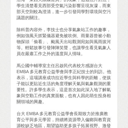
學生清楚看見西部受空氣污染影響呈現灰濛，而東
部天空則較為澄清，進一步引發同學對環境與空污
議題的關注。
除科普內容外，李技士也分享氣象站工作的趣事，
例如強風天抓緊儀器避免被吹倒、雨量器曾被小動
物探頭「偷看」、颱風天出站觀測宛如與風雨拔河
等。輕鬆故事引發陣陣笑聲，也讓學生看見氣象人
員在嚴肅工作之外的溫度與人情味。
馬公國中輔導室主任呂啟民代表校方感謝台大
EMBA 多元教育公益學會與李正紀技士的到訪。他
表示，這場講座成功拉近學生與科學的距離，使孩
子能以更貼近生活的角度理解天氣與氣象觀測的重
要性。許多學生表示，這是首次如此深入地了解氣
象與空勤工作的真實面貌，也有人因此萌生投身相
關領域的興趣。
台大 EMBA 多元教育公益學會長期致力於推廣教
育公平與多元學習，持續將資源帶入偏鄉與教育資
源較缺乏地區，期望協助更多孩子拓展視野、激發