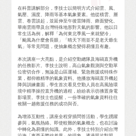
在科普講解部分，李技士以簡明方式介紹雲、風、
氣壓、濕度、降雨等基本氣象要素。他從積雲、層
雲、卷雲談起，並延伸至午後雷陣雨、鋒面變化、
華南雲雨帶及台灣特殊地形對天氣的影響。他以日
常生活為例，解釋「為何東北季風一來就變冷」
「颱風為什麼會長眼」「晴天下雨並不是老天爺生
氣」等常見問題，使抽象概念變得易懂且有趣。
本次講座一大亮點，是介紹空勤總隊及海鷗直升機
的任務影片。李技士說明，高山氣象觀測與空勤單
位密切合作，無論是山區運補、緊急救援或特殊作
業，都仰賴精準的氣象資料。他播放海鷗直升機起
降與訓練畫面，學生首次看見空勤人員在高風險環
境中精準操控直升機的過程，紛紛表示彷彿置身電
影場景。李技士也提醒，一份準確的氣象資料往往
攸關一趟救援任務的成功與否。
為增添互動性，講座全程穿插問答活動，學生踴躍
參與，氣氛熱絡。即使較難的氣象概念，也在討論
中轉化為易懂的知識。此外，李技士特別介紹台灣
沿海「東西天際線差異」的現象，透過照片對照，