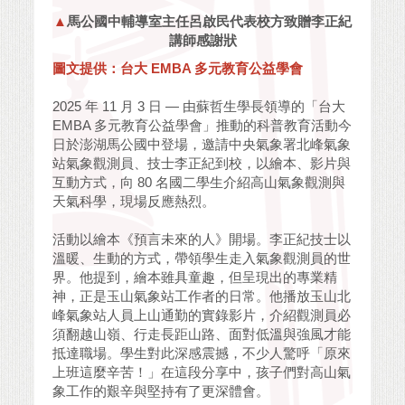
▲
馬公國中輔導室主任呂啟民代表校方致贈李正紀
講師感謝狀
圖文提供：台大 EMBA 多元教育公益學會
2025 年 11 月 3 日 — 由蘇哲生學長領導的「台大
EMBA 多元教育公益學會」推動的科普教育活動今
日於澎湖馬公國中登場，邀請中央氣象署北峰氣象
站氣象觀測員、技士李正紀到校，以繪本、影片與
互動方式，向 80 名國二學生介紹高山氣象觀測與
天氣科學，現場反應熱烈。
活動以繪本《預言未來的人》開場。李正紀技士以
溫暖、生動的方式，帶領學生走入氣象觀測員的世
界。他提到，繪本雖具童趣，但呈現出的專業精
神，正是玉山氣象站工作者的日常。他播放玉山北
峰氣象站人員上山通勤的實錄影片，介紹觀測員必
須翻越山嶺、行走長距山路、面對低溫與強風才能
抵達職場。學生對此深感震撼，不少人驚呼「原來
上班這麼辛苦！」在這段分享中，孩子們對高山氣
象工作的艱辛與堅持有了更深體會。