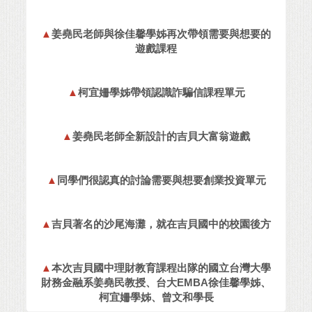
▲
姜堯民老師與徐佳馨學姊再次帶領需要與想要的
遊戲課程
▲
柯宜姍學姊帶領認識詐騙信課程單元
▲
姜堯民老師全新設計的吉貝大富翁遊戲
▲
同學們很認真的討論需要與想要創業投資單元
▲
吉貝著名的沙尾海灘，就在吉貝國中的校園後方
▲
本次吉貝國中理財教育課程出隊的國立台灣大學
財務金融系姜堯民教授、台大EMBA徐佳馨學姊、
柯宜姍學姊、曾文和學長