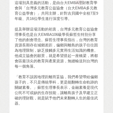
這場別具意義的活動，是由台大EMBA理財教育學
會與「台灣多元教育公益協會（台大EMBA多元教
育公益學會）」共同主辦，針對吉貝國中全校7至9
年級、共16位學生進行深度引導。
提及舉辦這場活動的初衷，台灣多元教育公益協會
理事長也是台大EMBA106級學長蘇哲生特別分享
了他的創會理念。蘇哲生理事長指出，台灣的教育
資源長期存在城鄉差距，偏鄉與離島的孩子往往因
為地理限制，缺乏接觸多元實用生活知識的機會。
他成立協會的願景，就是希望搭起一座橋梁，將都
會區最頂尖的教育與產業資源，無縫輸送到台灣的
每一個角落。
「教育不該因地理距離而妥協，我們希望帶給偏鄉
孩子的，不只是傳統學科，更是能翻轉生命軌跡的
關鍵素養。」蘇哲生理事長表示，金融素養是現代
公民不可或缺的生存技能，讓離島孩子及早建立正
確的理財觀，就是賦予他們未來翻轉人生的最佳武
器。