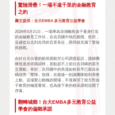
驚險滑壘！一場不遠千里的金融教育
之約
圖文提供：台大EMBA 多元教育公益學會
2026年5月21日，一場專為澎湖離島孩子量身打造
的金融教育工作坊，在吉貝國中熱烈展開。然而，
這趟從台北到吉貝的百里長征，開局就充滿了驚險
與挑戰。
由於台北出發的航班因航空公司調度延誤，講師團
隊抵達赤崁碼頭時，差點趕不上前往吉貝嶼的當天
交通船。幸好，吉貝國中的吳億如校長早已親自在
碼頭旁「壓陣」指揮，在最後一刻讓團隊順利滑壘
上船。這場驚心動魄的開場，不僅展現了校方對孩
子教育的極度重視，也為接下來的精采課程拉開了
序幕。
翻轉城鄉！台大EMBA多元教育公益
學會的偏鄉承諾