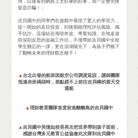
用，以後看到網路上太好康的好事，我一定會先懷
疑是詐騙！」
吉貝國中的同學們在遊戲中展現了驚人的學習力，
從一開始的盲目投資，到後期能理性評估風險、攜
手抗詐。這場結合海陸奔波、專業知識、在地桌遊
與深刻反思的金融工作坊，不僅帶給吉貝國中全校
學生難忘的一課，更在澎湖陽光下，為孩子們種下
了翻轉未來的理財觀念種子！
▲
台北出發的航班因航空公司調度延誤，講師團隊
抵達赤崁碼頭時，差點趕不上前往吉貝嶼的當天交
通船
▲
理財教育團隊首度前進離離島的吉貝國中
▲
吉貝國中吳憶如校長再次把世界帶到孩子面前，
感謝台灣多元教育公益協會此次隊到吉貝國中