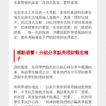
全新開發的桌遊「吉貝大富翁」驚呼連連。
這是本次工作坊的一大亮點，姜堯民教授特別將在
地文化與生活場景融入遊戲中。透過「理財玩很
大」的沉浸式互動，16位同學在丟骰子與抉策過程
中，切身體會到什麼是「生存的需要」與「慾望的
想要」。每一次的投資、消費或面對突發風險的決
定，都在考驗著孩子們的財商與抉擇能力。
感動迴響！分組分享點亮理財觀念種
子
課程最後，在同學們熱烈的分組心得分享中圓滿結
束。各組學生輪流上台，發表他們在今天理財教育
課程中所學到的理財智慧。
有同學感性地說：「以前只要拿到零用錢就想買飲
料，今天玩完遊戲才知道，應該要先存下『需要』
的存摺，有多餘的錢才能滿足『想要』。」也有同
學分享抗詐心得：「柯律師教我們的詐騙表單超實