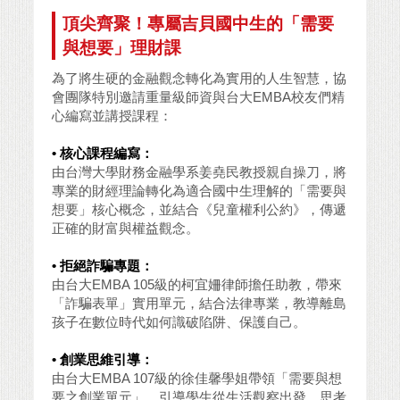
頂尖齊聚！專屬吉貝國中生的「需要
與想要」理財課
為了將生硬的金融觀念轉化為實用的人生智慧，協
會團隊特別邀請重量級師資與台大EMBA校友們精
心編寫並講授課程：
• 核心課程編寫：
由台灣大學財務金融學系姜堯民教授親自操刀，將
專業的財經理論轉化為適合國中生理解的「需要與
想要」核心概念，並結合《兒童權利公約》，傳遞
正確的財富與權益觀念。
• 拒絕詐騙專題：
由台大EMBA 105級的柯宜姍律師擔任助教，帶來
「詐騙表單」實用單元，結合法律專業，教導離島
孩子在數位時代如何識破陷阱、保護自己。
• 創業思維引導：
由台大EMBA 107級的徐佳馨學姐帶領「需要與想
要之創業單元」，引導學生從生活觀察出發，思考