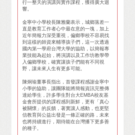
行一整天的演講與實作課程，獲得廣大迴
響。
金寧中小學校長陳雅蘭表示，城鄉落差一
直是教育工作者心中最在意的一塊，加上
近年簡報力深受重視，偏鄉學校不容易找
到這樣的師資來輔導孩子們，這一次透過
國內第一學府台灣大學的協助，以簡報專
業技能為起始，將演講以及工作坊教學帶
入偏鄉學校，確實讓孩子們能有不同視
野，讓未來人生有更多可能。
陳炯瑜董事長指出，首發課程感謝金寧中
小學的協助，讓團隊能將簡報資訊完整傳
達給學生，許多學生對台大EMBA校友基
金會所提供的課程感到新鮮，更有「真心
被關懷」的反饋，著實讓人感動，也更堅
信教育與公益出發是一條正確的路，未來
也將持續進行，期待能在台灣播下更多善
的種子。