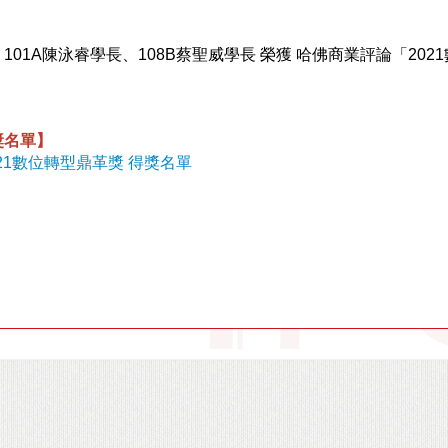
101A陳泳睿學長、108B蔡聖威學長 榮獲 哈佛商業評論「20
獎名單】
021數位轉型鼎革獎 得獎名單