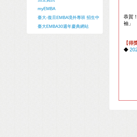
myEMBA
恭賀！
臺大-復旦EMBA境外專班 招生中
袖」
臺大EMBA30週年慶典網站
【得
◆
2