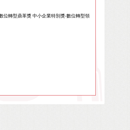
21數位轉型鼎革獎 中小企業特別獎-數位轉型領