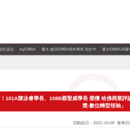
招生資訊
myEMBA
臺大-復旦EMBA境外專班 招生中
臺大EMBA30
！101A陳泳睿學長、108B蔡聖威學長 榮獲 哈佛商業評
獎-數位轉型領袖」
活動起日：2021-10-05
發佈日期