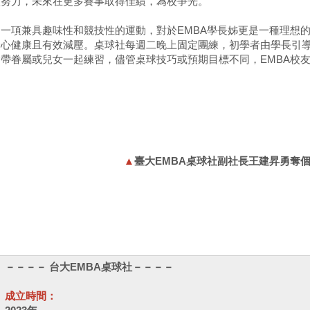
續努力，未來在更多賽事取得佳績，為校爭光。
是一項兼具趣味性和競技性的運動，對於EMBA學長姊更是一種理想
身心健康且有效減壓。桌球社每週二晚上固定團練，初學者由學長引
帶眷屬或兒女一起練習，儘管桌球技巧或預期目標不同，EMBA校
▲
臺大EMBA桌球社副社長王建昇勇奪
－－－－ 台大EMBA桌球社－－－－
成立時間：