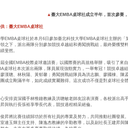
▲
臺大EMBA桌球社成立半年，首次參賽
供：臺大EMBA桌球社
學EMBA桌球社於本月6日參加臺北科技大學EMBA桌球社主辦的「
帶領之下，派出兩隊分別參加競技卓越組和勇闖挑戰組，最終榮獲雙
成績斐然。
屆全國EMBA校際桌球邀請賽」以國際賽的高規格舉辦，吸引了來自
MBA桌球社本次派出兩隊，隊員展現強勁實力，一舉奪冠！競技卓越
、廖漢聰、林秋陽、黃郁馨；勇闖挑戰組隊員為洪志鵬、廖國棟、陳
社團成立剛滿半年，如此成績實屬難得。這次成功不僅是對桌球社全體
精心安排資深國手林惟鐘教練及洪聰敏老師友誼表演賽，各校派出高手
建昇與執行長張裕享學長代表，競技過程精采絕倫。
陳俊昇將比賽佳績歸功於所有社員的專業及努力，共同推動社團發展
育室連玉輝主任支持、陳逸杰教練的辛勤教導，以及副社長王建昇與