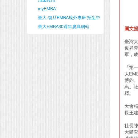
myEMBA
臺大-復旦EMBA境外專班 招生中
臺大EMBA30週年慶典網站
圖文提
臺灣大
俊昇
軍，
「第一
大E
博鈞
惠。
釋。
大會
長王
社長
大體