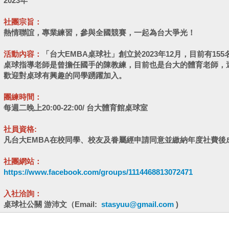
2023年
社團宗旨：
熱情聯誼，專業練習，參與全國競賽，一起為台大爭光！
活動內容：
「台大EMBA桌球社」創立於2023年12月，目前有155
桌球指導老師是曾擔任國手的陳教練，目前也是台大的體育老師，還
歡迎對桌球有興趣的同學踴躍加入。
團練時間：
每週二晚上20:00-22:00/ 台大體育館桌球室
社員資格:
凡台大EMBA在校同學、校友及眷屬經申請同意並繳納年度社費後
社團網站：
https://www.facebook.com/groups/1114468813072471
入社洽詢：
桌球社公關 游沛文（Email:
stasyuu@gmail.com
)