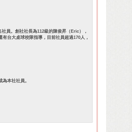
名社員。創社社長為112級的陳俊昇（Eric），
有台大桌球校隊指導，目前社員超過170人，
成為本社社員。