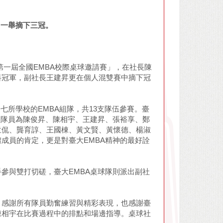
，一舉摘下三冠。
第一屆全國EMBA校際桌球邀請賽」，在社長陳
料冠軍，副社長王建昇更在個人混雙賽中摘下冠
七所學校的EMBA組隊，共13支隊伍參賽。臺
組隊員為陳俊昇、陳相宇、王建昇、張裕享、鄭
孟侃、龔育諄、王國棟、黃文賢、黃懷德、楊淑
成員的肯定，更是對臺大EMBA精神的最好詮
參與雙打切磋，臺大EMBA桌球隊則派出副社
。感謝所有隊員勤奮練習與精彩表現，也感謝臺
陳相宇在比賽過程中的排點和場邊指導。桌球社