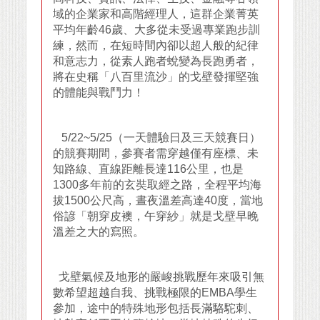
域的企業家和高階經理人，這群企業菁英
平均年齡46歲、大多從未受過專業跑步訓
練，然而，在短時間內卻以超人般的紀律
和意志力，從素人跑者蛻變為長跑勇者，
將在史稱「八百里流沙」的戈壁發揮堅強
的體能與戰鬥力！
5/22~5/25（一天體驗日及三天競賽日）
的競賽期間，參賽者需穿越僅有座標、未
知路線、直線距離長達116公里，也是
1300多年前的玄奘取經之路，全程平均海
拔1500公尺高，晝夜溫差高達40度，當地
俗諺「朝穿皮襖，午穿紗」就是戈壁早晚
溫差之大的寫照。
戈壁氣候及地形的嚴峻挑戰歷年來吸引無
數希望超越自我、挑戰極限的EMBA學生
參加，途中的特殊地形包括長滿駱駝刺、