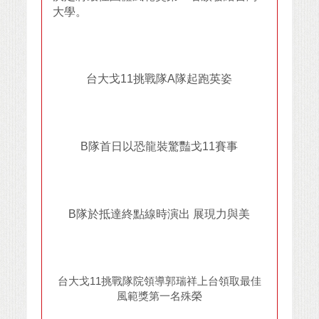
大學。
台大戈11挑戰隊A隊起跑英姿
B隊首日以恐龍裝驚豔戈11賽事
B隊於抵達終點線時演出 展現力與美
台大戈11挑戰隊院領導郭瑞祥上台領取最佳
風範獎第一名殊榮