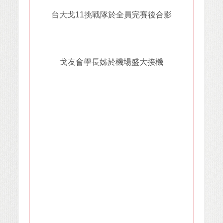
台大戈11挑戰隊於全員完賽後合影
戈友會學長姊於機場盛大接機