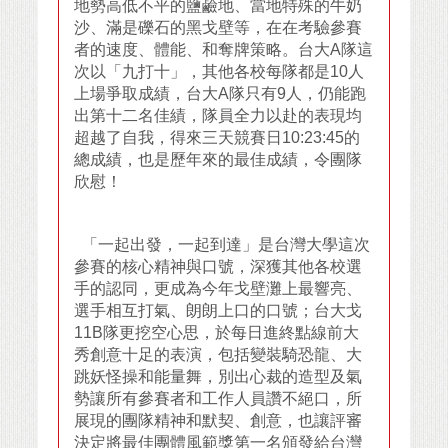
地勢高低不平的鹽鹼地、當地特殊的牛奶
沙、滿是礫石的黑戈壁等，在在考驗參賽
者的速度、體能、和奪牌策略。台大A隊這
次以「九打十」，其他各校每隊都是10人
上場爭取成績，台大A隊只有9人，仍能跑
出第十二名佳績，隊員全力以赴的表現均
超越了自我，得來三天競賽日10:23:45的
總成績，也是歷年來的最佳成績，令團隊
欣慰！
「一起出發，一起到達」是台灣大學這次
參賽的核心精神與口號，深獲其他各校選
手的認同，更成為今年戈壁灘上最響亮、
選手相互打氣、朗朗上口的口號；台大戈
11B隊更挖空心思，於每日進終點線前大
秀創意十足的表演，包括變裝騎恐龍、大
跳妖怪操和能量舞，別出心裁的造型及氣
勢讓所有參賽者和工作人員讚不絕口，所
展現的團隊精神和默契、創意，也讓評審
決定將最佳團體風範獎第一名頒發給台灣