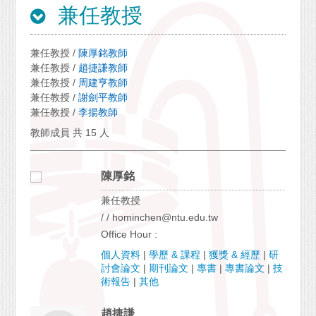
兼任教授
兼任教授 /
陳厚銘教師
兼任教授 /
趙捷謙教師
兼任教授 /
周建亨教師
兼任教授 /
謝劍平教師
兼任教授 /
李揚教師
教師成員 共 15 人
陳厚銘
兼任教授
/ / hominchen@ntu.edu.tw
Office Hour :
個人資料
|
學歷 & 課程
|
獲獎 & 經歷
|
研
討會論文
|
期刊論文
|
專書
|
專書論文
|
技
術報告
|
其他
趙捷謙