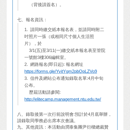
（背後請簽名）。
七、報名資訊：
1.
請同時繳交紙本報名表，並請同時附二
吋照片一張（或相同尺寸個人生活照
片），於
3/1(五)至3/11(一)繳交紙本報名表至管院
一號館3樓306編輯室。
2.
網路報名(即日起): 報名網址
https://forms.gle/YvitYgm2pbQpLZVo9
3.
信件及網站公布通知錄取名單:4月中旬
公布。
歷屆活動請參閱:
http://elitecamp.management.ntu.edu.tw/
八、錄取後第一次行前說明會:預計於4月底舉辦，
請錄取同學務必出席本次會議。
九、其他資訊：本活動由潤泰集團尹衍樑總裁贊