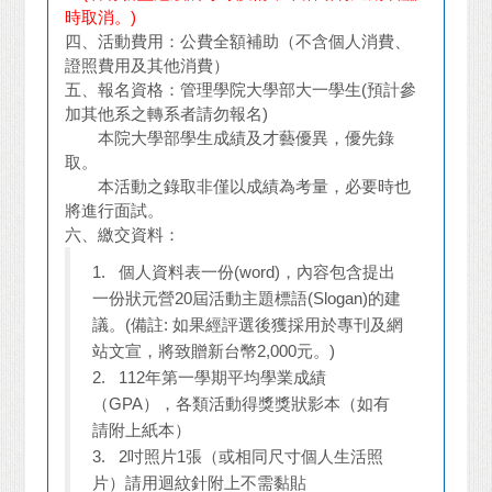
時取消。)
四、活動費用：公費全額補助（不含個人消費、
證照費用及其他消費）
五、報名資格：管理學院大學部大一學生(預計參
加其他系之轉系者請勿報名)
本院大學部學生成績及才藝優異，優先錄
取。
本活動之錄取非僅以成績為考量，必要時也
將進行面試。
六、繳交資料：
1.
個人資料表一份(word)，內容包含提出
一份狀元營20屆活動主題標語(Slogan)的建
議。(備註: 如果經評選後獲採用於專刊及網
站文宣，將致贈新台幣2,000元。)
2. 112
年第一學期平均學業成績
（GPA），各類活動得獎獎狀影本（如有
請附上紙本）
3. 2
吋照片1張（或相同尺寸個人生活照
片）請用迴紋針附上不需黏貼