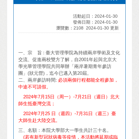
活動起日：2024-01-30
發佈日期：2024-01-30
瀏覽數：2108
2024-01-30 更新
一、宗 旨
:
臺大管理學院為持續兩岸學術及文化
交流、促進兩校雙方了解，自2001年起與北京大
學光華管理學院共同舉辦「兩岸暑期青年參訪
團」(狀元營)，迄今已邁入第20屆。
二、兩岸參訪時間:
必須兩個行程都能全程參加，
中途不可請假。
2024
年7月15日（周一）-7月21日（週日）北大
師生抵臺灣交流；
2024
年7月25 日（週四）-7月31日（週三）臺
大師生赴大陸交流。
三、名額：本院大學部大一學生共計三十名。
(
若有新型冠狀病毒等疫情，本活動將延期或臨