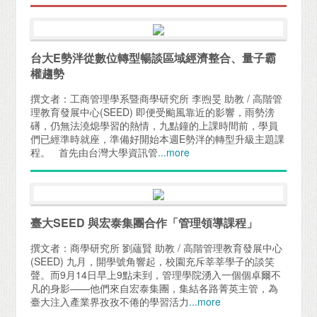
台大E勢泮從數位轉型暢談區域經濟整合、量子霸
權趨勢
撰文者：工商管理學系暨商學研究所 李煦旻 助教 / 高階管
理教育發展中心(SEED) 即便受颱風靠近的影響，雨勢滂
礡，仍無法澆熄學習的熱情，九點鐘的上課時間前，學員
們已經準時就座，準備好開始本週E勢泮的轉型升級主題課
程。 首先由台灣大學資訊管
...more
臺大SEED 與宏泰集團合作「管理領導課程」
撰文者：商學研究所 劉蘊賢 助教 / 高階管理教育發展中心
(SEED) 九月，開學號角響起，校園充斥莘莘學子的談笑
聲。而9月14日早上9點未到，管理學院湧入一個個卓爾不
凡的身影——他們來自宏泰集團，集結各路菁英主管，為
臺大注入產業界孜孜不倦的學習活力
...more