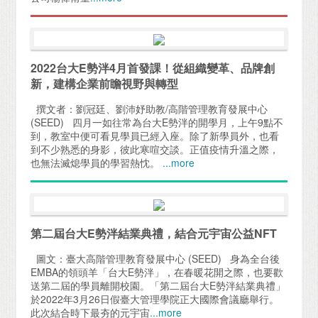
2022台大E勢泮4月首發課！從組織變革、品牌創
新，建構企業前瞻視野與轉型
撰文者：劉冠廷、劉沛妤助教/高階管理教育發展中心
(SEED) 四月一如往常為台大E勢泮的開學月，上午9點不
到，教室中便可看見學員已經入座。除了新學員外，也看
到不少熟悉的身影，彼此寒喧交談。正值疫情升溫之際，
也無法滅熄學員的學習熱忱。
...more
第二屆台大E勢泮結業典禮，結合元宇宙公益NFT
圖文：臺大高階管理教育發展中心 (SEED) 身為全台後
EMBA的領頭羊「台大E勢泮」，在春暖花開之際，也要歡
送第二屆的學員離開校園。「第二屆台大E勢泮結業典禮」
於2022年3月26日假臺大管理學院正大國際會議廳舉行。
此次結合時下最夯的元宇宙
...more