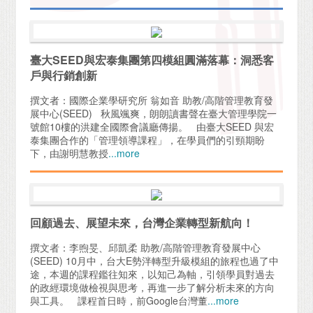
臺大SEED與宏泰集團第四模組圓滿落幕：洞悉客
戶與行銷創新
撰文者：國際企業學研究所 翁如音 助教/高階管理教育發
展中心(SEED) 秋風颯爽，朗朗讀書聲在臺大管理學院一
號館10樓的洪建全國際會議廳傳揚。 由臺大SEED 與宏
泰集團合作的「管理領導課程」，在學員們的引頸期盼
下，由謝明慧教授
...more
回顧過去、展望未來，台灣企業轉型新航向！
撰文者：李煦旻、邱凱柔 助教/高階管理教育發展中心
(SEED) 10月中，台大E勢泮轉型升級模組的旅程也過了中
途，本週的課程鑑往知來，以知己為軸，引領學員對過去
的政經環境做檢視與思考，再進一步了解分析未來的方向
與工具。 課程首日時，前Google台灣董
...more