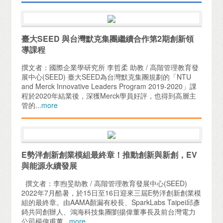
臺大SEED 與台灣默克集團繼續合作第2期創新領
導課程
撰文者：國際企業學研究所 李哲柔 助教 / 高階管理教育發
展中心(SEED) 臺大SEED為台灣默克集團規劃的「NTU
and Merck Innovative Leaders Program 2019-2020」課
程於2020年結業後，深獲Merck學員好評，也得到高層主
管的
...more
E勢泮創新創業模組最終章！推動創新與新創，EV
與能源永續發展
撰文者：李煦旻助教 / 高階管理教育發展中心(SEED)
2022年7月酷暑，於15日至16日迎來三屆E勢泮創新創業模
組的最終章。由AAMA顏漏有校長、SparkLabs Taipei邱彥
錡共同創辦人、鴻海科技集團劉揚偉董事長及前台灣電力
公司楊偉甫董
...more