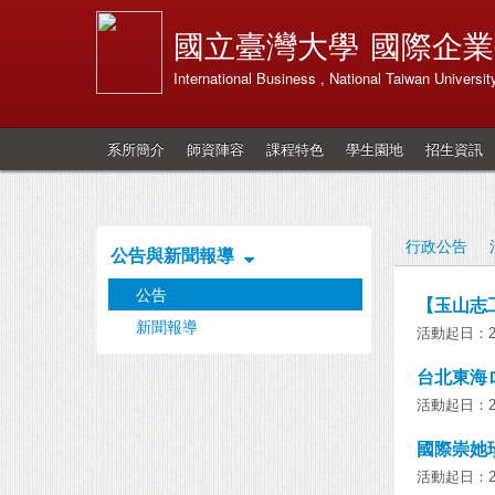
國立臺灣大學
國際企業
International Business , National Taiwan Universit
系所簡介
師資陣容
課程特色
學生園地
招生資訊
行政公告
公告與新聞報導
公告
【玉山志
新聞報導
活動起日：201
台北東海
活動起日：201
國際崇她
活動起日：201