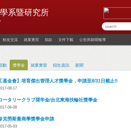
學系暨研究所
y
校友交流
就業實習
捐款
文件下載
公告與新聞報導
活動
獎學金
就業實習
招生資訊
新聞
工基金會】培育傑出管理人才獎學金，申請至8/31日截止!!
7-08-17
ロータリークラブ奨学金/台北東海扶輪社獎學金
7-06-08
珍克勞斯曼商學獎學金申請
7-05-03