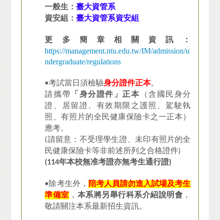
一般生：
臺大資管系
資安組：
臺大資管系資安組
更多簡章相關資訊：
https://management.ntu.edu.tw/IM/admission/u
ndergraduate/regulations
•
考試當日須檢驗
身分證件正本
。
請攜帶
「身分證件」正本
（含國民身分
證、居留證、有效期限之護照、駕駛執
照、有照片的全民健康保險卡之一正本）
應考。
(請留意：不受理學生證、未印有照片的全
民健康保險卡等非前述所列之合格證件)
(114年本校無准考證亦無考生通行證)
•
除考生外，
陪考人員請勿進入試場及考生
準備室
，
本系將另舉行科系介紹說明會
，
敬請關注本系最新招生資訊。