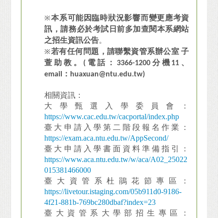
※
本系
可能因
臨時狀況影響而變更應考資
訊，請務必於考試日前多加查閱本系網站
之招生資訊公告
。
※
若有任何問題，請聯繫資管系辦公室 子
萱助教。(
電話：3366-1200分機11、
email：huaxuan@ntu.edu.tw)
相關資訊：
大學甄選入學委員會：
https://www.cac.edu.tw/cacportal/index.php
臺大申請入學第二階段報名作業：
https://exam.aca.ntu.edu.tw/AppSecond/
臺
大申請入學書面資料準備指引：
https://www.aca.ntu.edu.tw/w/aca/A02_25022
015381466000
臺
大
資管系杜鵑花節專區：
https://livetour.istaging.com/05b911d0-9186-
4f21-881b-769bc280dbaf?index=23
臺
大
資管系大學部招生專區：