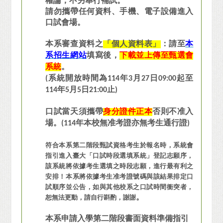
權論，不另舉行補試。
請勿攜帶任何資料、手機、電子設備進入
口試會場。
本系審查資料之
「個人資料表」
：請至
本
系招生網站
填寫後，
下載並上傳至甄選會
系統
。
(系統開放時間為114年3月27日09:00起至
114年5月5日21:00止)
口試當天須攜帶
身分證件正本
否則不准入
場。(114年本校無准考證亦無考生通行證)
符合本系第二階段甄試資格考生於報名時，系統會
指引進入臺大「口試時段選填系統」登記志願序，
該系統將依據考生選填之時段志願，進行最有利之
安排！
本系將依據考生准考證號碼與該結果排定口
試順序並公告，
如與其他校系之口試時間衝突者，
。
恕無法更動，請自行斟酌，謝謝
本系申請入學第二階段書面資料準備指引