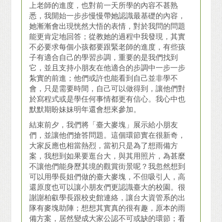
上老師的進度，也對前一天所學的內容不甚熟
悉，我開始一步步慢慢帶她認識最基礎的內容，
她漸漸會出現恍然大悟的表情，對於我問的問題
能更肯定地回答；從教她的過程中我發現，其實
不必要求每個小孩都要跟緊老師的進度，有些孩
子有適合自己的學習步調，重要的是我們找到
它，並且支持小朋友在他適合的步調中一步一步
紮實的前進；他們或許也能看到自己並非學不
會，只是需要時間，自己可以做得到，讓他們對
於寫程式或是學任何事情都更有信心。我心中也
默默期盼妹妹明年還會想來參加。
結束前夕，我們將「臺大麥塊」展示給小朋友
們，並讓他們搶答問題。這個環節實在很新奇，
大家反應也相當熱烈，當初只是為了想雨備方
案，我想到如果要逛台大，與其用照片，為甚麼
不讓他們能身歷其境的觀賞街景呢？我忽然想到
可以用學長姐們做的臺大麥塊，不但吸引人，高
還原度也可以讓小朋友們更認識臺大的校園。很
謝謝柏叡學長跟校史館連絡，讓台大資管系的出
隊有麥塊助陣；想想其實真的很有趣，原本的雨
備方案，居然變成大家公認不可或缺的環節；看