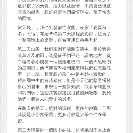
這群孩子的天真、活力以及熱情，不禁自己也被
充電的感覺，想好好讓他們盡情玩耍、留下快樂
的回憶。
當天晚上，我們出發前往宜蘭。夜宿「春夏秋
冬」民宿，開始準備第二天課程的彩排，也玩了
一整個晚上的桌遊，再看著旭日冉冉升起。
第二天出隊，我們來到宜蘭順安國中。學校旁是
荒草以及稻田，這是孩子們平時上課的地方。從
二樓看著小朋友一個個走進校門：一個天氣晴朗
的星期日，他們穿著學校制服來與我們在電腦教
室一起上課，其實想起來心中是有點小激動的；
雖然國中生們有時頑皮，但是今天他們願意犧牲
自己的週末，來學習一些新知識，或者單純想來
和我們玩，這些其實都讓我很被感到激勵，想給
他們一個週末能帶走的最多。
在順安的整天，更難的課程、更多的挑戰，但與
其說是小朋友學習，更多時候是大學生們在學
習。
第二天我帶到一個國中妹妹，起初她跟不太上台