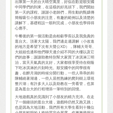
出隊第一天的台大晴空萬里，好似在歡迎順安國
中同學們的到來，在這樣的好兆頭下，我們開始
第一天的課程。謝謝小老師們，用生動的甄嬛傳
簡報吸引小朋友的注意，有趣的範例以及清楚的
講解下，基礎程設一順利完成，小朋友也學得得
心應手。
午餐後的第一個活動是由柏叡學長以及我負責的
逛台大。頂著大太陽，我們邊走邊講解（小改進
的地方是希望下次有大聲公XD），隊輔大哥哥、
大姐姐也邊和他們聊天邊介紹不同的大樓以及它
們的故事；謝謝助教特別幫大家買了冰淇淋三明
治，當天天氣真的太好，大家都很享受待在樹蔭
下吃冰淇淋的片刻時光。順安國中的同學很有
趣，在醉月湖的時候分開行動，一些人乖乖的和
隊輔繞著湖邊，一些人居然熟練的爬到樹上環視
整片湖；有許多大人以及助教在一旁看管，也算
是為逛台大的行程增添一筆特別的回憶。
大地遊戲真的見識到了小朋友的精力充沛。在走
了一個鐘頭的逛台大後，遊戲時仍然又跑又跳；
也是因為大地活動，我們所有大學生看到十幾位
小朋友鮮明的人格特質完全展露，也漸漸發掘出