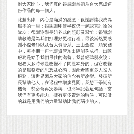
到大家開心，我們真的很感謝當初為台大完成這
份作品的每一個人。
此趟出隊，內心是滿滿的感激：很謝謝讓我成為
服學的一員；很謝謝即使半夜仍一起認真討論的
隊友；很謝謝學長姐各式的照顧及幫忙；很謝謝
助教總是為我們打理好更種行程；最後當然要感
謝小傑老師以及台大資管系、玉山金控、順安國
中，每學期一再地讓資管系出隊能夠成行。出隊
服務是給予我們最佳的滋養，我曾經聽朋友說：
服務大多時候是改變不了問題本身的，但它改變
的是服務者的思想及心態，因此希望更多人投入
服務，讓世界因為大家的信念有所改變。發揮所
長幫助他人，在過程中增廣見聞，我想下學期有
機會，勢必會再次參與，也將牢記著這句話：當
我們有更多能力、擁有更多資源的時候，可以做
的就是用我們的力量幫助比我們弱小的人。