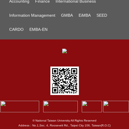
Accounting
Finance
International Business
Information Management
GMBA
EiMBA
SEED
CARDO
EMBA-EN
© National Taiwan University All Rights Reserved
Address：No.1,Sec. 4, Roosevelt Rd., Taipei City 106, Taiwan(R.O.C)