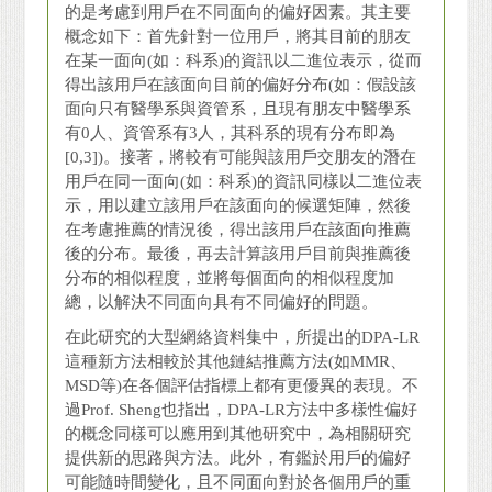
的是考慮到用戶在不同面向的偏好因素。其主要
概念如下：首先針對一位用戶，將其目前的朋友
在某一面向(如：科系)的資訊以二進位表示，從而
得出該用戶在該面向目前的偏好分布(如：假設該
面向只有醫學系與資管系，且現有朋友中醫學系
有0人、資管系有3人，其科系的現有分布即為
[0,3])。接著，將較有可能與該用戶交朋友的潛在
用戶在同一面向(如：科系)的資訊同樣以二進位表
示，用以建立該用戶在該面向的候選矩陣，然後
在考慮推薦的情況後，得出該用戶在該面向推薦
後的分布。最後，再去計算該用戶目前與推薦後
分布的相似程度，並將每個面向的相似程度加
總，以解決不同面向具有不同偏好的問題。
在此研究的大型網絡資料集中，所提出的DPA-LR
這種新方法相較於其他鏈結推薦方法(如MMR、
MSD等)在各個評估指標上都有更優異的表現。不
過Prof. Sheng也指出，DPA-LR方法中多樣性偏好
的概念同樣可以應用到其他研究中，為相關研究
提供新的思路與方法。此外，有鑑於用戶的偏好
可能隨時間變化，且不同面向對於各個用戶的重