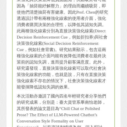
因為「抽菸能紓解壓力」的理由而繼續吸菸，即
使他們清楚抽菸有害健康。因此Prof. Chen的研究
透過設計帶有兩種強化線索的使用者介面，強化
消費者購買決策的合理性，以降低其認知失調。
此兩種強化線索分別為直接決策強化線索(Direct
Decision Reinforcement Cue，例如折扣券)與社會
決策強化線索(Social Decision Reinforcement
Cue，例如社會背書)。研究結果顯示，包含這兩
種強化線索的介面均能有效降低消費者在最終決
策前的認知失調，進而提升顧客滿意度。此外，
研究還發現，直接決策強化線索可以取代社會決
策強化線索的功能，也就是說，只有在直接決策
強化線索不存在的情況下，社會決策強化線索才
能發揮降低認知失調的效果。
本次活動亦邀請了國內四名年輕研究者分享他們
的研究成果，分別是：臺大資管系畢南怡老師，
其所發表的論文題目為“Chill Chat or Polished
Prose? The Effect of LLM-Powered Chatbot’s
Conversation Style Formality on User