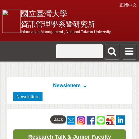
正體中文
國立臺灣大學
資訊管理學系暨研究所
Information Management , National Taiwan University
Newsletters
Newsletters
Back
Research Talk & Junior Faculty