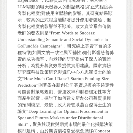
Experience”，以薪資談判情境為例，深入探討
LLM驅動的聊天機器人的對話風格(如正式程度與
客製化程度)對使用者體驗的影響。其研究結果顯
示，較高的正式程度能顯著提升使用者體驗，但
客製化程度的影響並不顯著。政大資管系向倩儀
老師的發表則是“From Words to Success:
Understanding Semantic and Social Dynamics in
GoFundMe Campaigns”，研究線上募資平台的多
種特徵(如圖文的一致性與互補性)如何影響慈善募
資的成功機率，向老師的研究提供了深入的實證
分析，為提升募資效果提供實用建議。國家實驗
研究院科技政策研究與資訊中心方思涵博士的論
文“How Much Can I Raise? Startup Funding Size
Prediction”則著墨在新創公司募資規模的不確定性
可能會對策略規劃、營運效率和財務穩定性等方
面產生影響，探討了如何建立新創公司募資規模
的預測模型。最後，政大資管系蕭百傑博士生的
論文“Deep Learning for Optimal Procurement in
Spot and Futures Markets under Distributional
Shift”，聚焦於現貨與期貨市場的最佳化採購決策
模型建構，由於期貨價格常受概念漂移(Concept