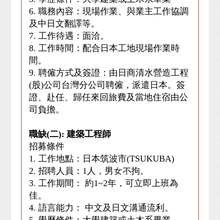
6. 職務內容：現場作業、與業主工作協調
及中日文翻譯等。
7. 工作待遇：面洽。
8. 工作時間：配合日本工地現場作業時
間。
9. 聘僱方式及簽證：由日商清水營造工程
(股)公司台灣分公司聘僱，派遣日本。簽
證、赴任、歸任來回旅費及當地住宿由公
司負擔。
職缺(二): 建築工程師
招募條件
1. 工作地點：日本筑波市(TSUKUBA)
2. 招聘人員：1人，男女不拘。
3. 工作期間： 約1~2年，可立即上班為
佳。
4. 語言能力： 中文及日文溝通流利。