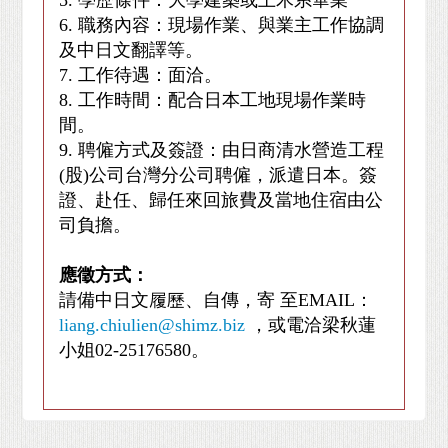
5. 學歷條件：大學建築或土木系畢業
6. 職務內容：現場作業、與業主工作協調
及中日文翻譯等。
7. 工作待遇：面洽。
8. 工作時間：配合日本工地現場作業時
間。
9. 聘僱方式及簽證：由日商清水營造工程
(股)公司台灣分公司聘僱，派遣日本。簽
證、赴任、歸任來回旅費及當地住宿由公
司負擔。
應徵方式：
請備中日文履歷、自傳，寄 至EMAIL：
liang.chiulien@shimz.biz
，或電洽梁秋蓮
小姐02-25176580。