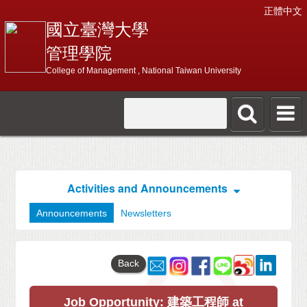
正體中文
國立臺灣大學
管理學院
College of Management , National Taiwan University
Activities and Announcements
Announcements
Newsletters
Back
Job Opportunity: 建築工程師 at