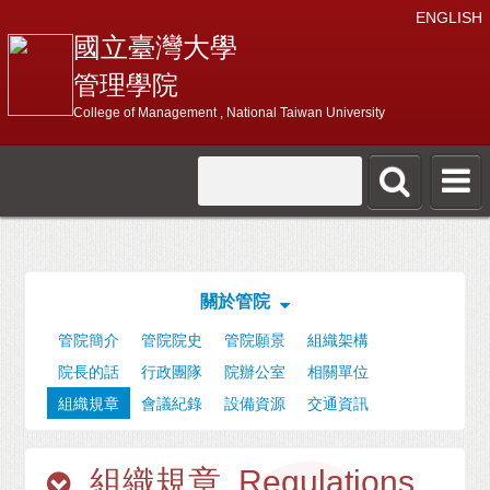
ENGLISH
國立臺灣大學
管理學院
College of Management , National Taiwan University
關於管院
管院簡介
管院院史
管院願景
組織架構
院長的話
行政團隊
院辦公室
相關單位
組織規章
會議紀錄
設備資源
交通資訊
組織規章. Regulations