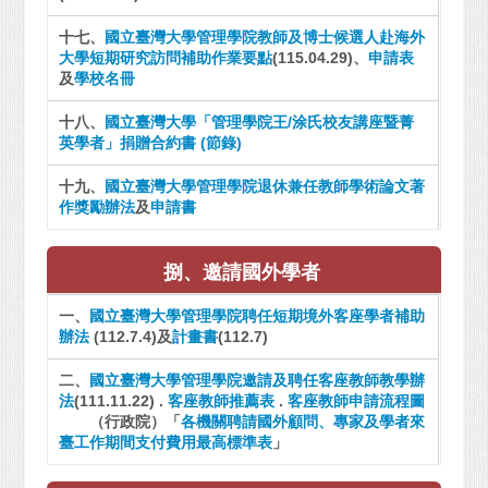
十七、
國立臺灣大學管理學院教師及博士候選人赴海外
大學短期研究訪問補助作業要點
(115.04.29)、
申請表
及
學校名冊
十八、
國立臺灣大學「管理學院王/涂氏校友講座暨菁
英學者」捐贈合約書 (節錄)
十九、
國立臺灣大學管理學院退休兼任教師學術論文著
作獎勵辦法
及
申請書
捌、邀請國外學者
一、
國立臺灣大學管理學院聘任短期境外客座學者補助
辦法
(112.7.4)及
計畫書
(112.7)
二、
國立臺灣大學管理學院邀請及聘任客座教師教學辦
法
(111.11.22) .
客座教師推薦表
.
客座教師申請流程圖
（行政院）「
各機關聘請國外顧問、專家及學者來
臺工作期間支付費用最高標準表
」