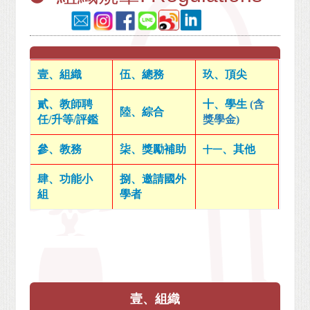
壹、組織
伍、總務
玖、頂尖
貳、教師聘
十、學生
(含
陸、綜合
任/升等/評鑑
獎學金)
參、教務
柒、獎勵補助
、其他
十一
肆、功能小
捌、邀請國外
組
學者
壹、組織