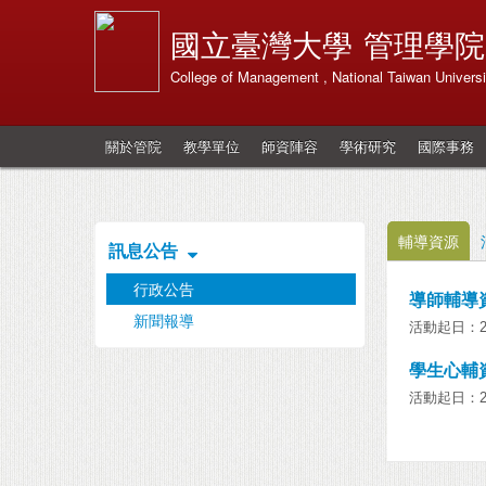
國立臺灣大學
管理學院
College of Management , National Taiwan Universi
關於管院
教學單位
師資陣容
學術研究
國際事務
輔導資源
訊息公告
行政公告
導師輔導
新聞報導
活動起日：202
學生心輔資
活動起日：202