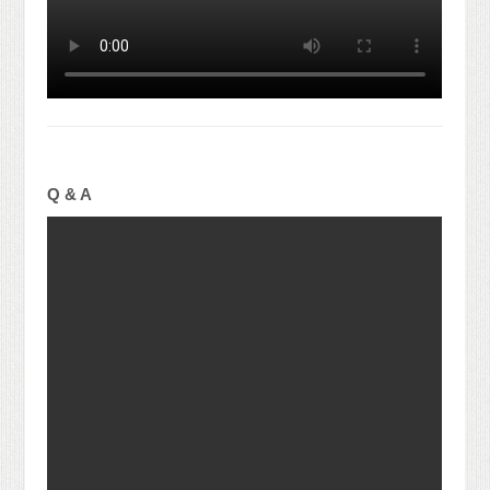
Q & A