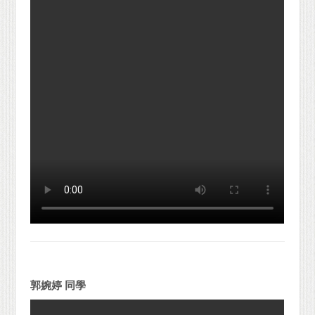
郭婉婷 同學