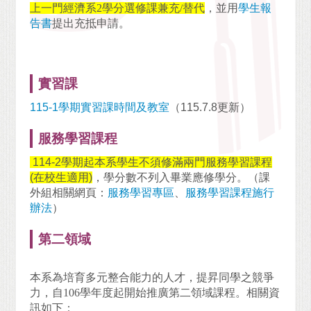
上一門經濟系
2
學分選修課兼充
/
替代
，並用
學生報
告書
提出充抵申請。
實習課
115-1學期實習課時間及教室
（115.7.8更新）
服務學習課程
114-2學期起本系學生不須修滿兩門服務學習課程
(在校生適用)
，學分數不列入畢業應修學分。（課
外組相關網頁：
服務學習專區
、
服務學習課程施行
辦法
）
第二領域
本系為培育多元整合能力的人才，提昇同學之競爭
力，自
106
學年度起開始推廣第二領域課程。相關資
訊如下：