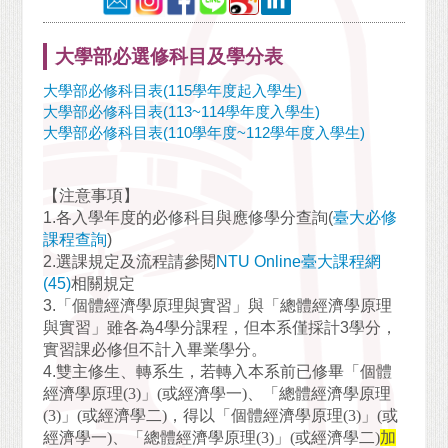
大學部必選修科目及學分表
大學部必修科目表(115學年度起入學生)
大學部必修科目表(113~114學年度入學生)
大學部必修科目表(110學年度~112學年度入學生)
【注意事項】
1.各入學年度的必修科目與應修學分查詢(
臺大必修
課程查詢
)
2.選課規定及流程請參閱
NTU Online臺大課程網
(45)
相關規定
3.「個體經濟學原理與實習」與「總體經濟學原理
與實習」雖各為4學分課程，但本系僅採計3學分，
實習課必修但不計入畢業學分。
4.
雙主修生、轉系生，若轉入本系前已修畢「個體
經濟學原理
(3)
」
(
或經濟學一
)
、「總體經濟學原理
(3)
」
(
或經濟學二
)
，得以「個體經濟學原理
(3)
」
(
或
經濟學一
)
、「總體經濟學原理
(3)
」
(
或經濟學二
)
加