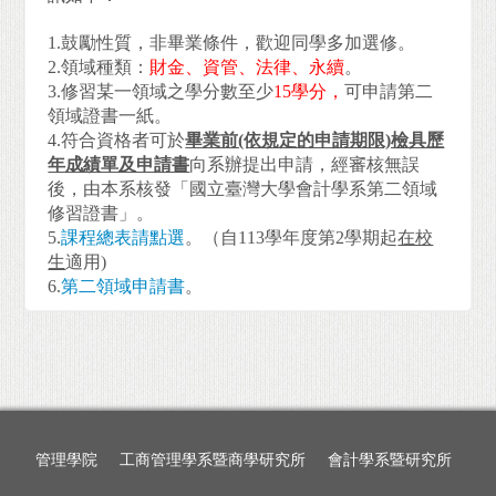
1.鼓勵性質，非畢業條件，歡迎同學多加選修。
2.領域種類：
財金、資管、法律、永續
。
3.修習某一領域之學分數至少
15
學分，
可申請第二
領域證書一紙。
4.符合資格者可於
畢業前(依規定的申請期限)檢具歷
年成績單及申請書
向系辦提出申請，經審核無誤
後，由本系核發「國立臺灣大學會計學系第二領域
修習證書」。
5.
課程總表請點選
。（自113學年度第2學期起
在校
生
適用)
6.
第二領域申請書
。
管理學院
工商管理學系暨商學研究所
會計學系暨研究所