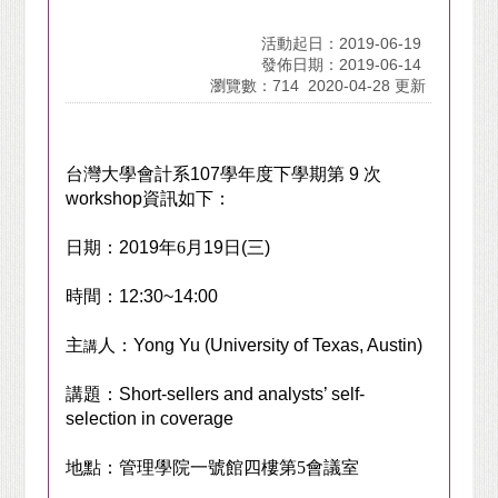
活動起日：2019-06-19
發佈日期：2019-06-14
瀏覽數：714
2020-04-28 更新
台灣大學會計系
107
學年度下學期第
9
次
workshop
資訊如下：
日期：
2019
年
6
月19
日
(三
)
時間：
12:30~14:00
主
人：Yong Yu
(
University of Texas, Austin
)
講
講題：
Short-sellers and analysts’ self-
selection in coverage
地點：管理學院一號館四樓第
5
會議室