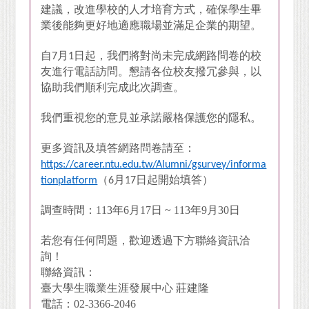
建議，改進學校的人才培育方式，確保學生畢
業後能夠更好地適應職場並滿足企業的期望。
自
月
日起，我們將對尚未完成網路問卷的校
7
1
友進行電話訪問。懇請各位校友撥冗參與，以
協助我們順利完成此次調查。
我們重視您的意見並承諾嚴格保護您的隱私。
更多資訊及填答網路問卷請至：
https://career.ntu.edu.tw/Alumni/gsurvey/informa
（
月
日起開始填答）
tionplatform
6
17
調查時間：113年6月17日 ~ 113年9月30日
若您有任何問題，歡迎透過下方聯絡資訊洽
詢！
聯絡資訊：
臺大學生職業生涯發展中心 莊建隆
電話：02-3366-2046