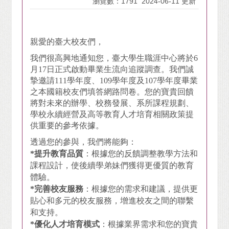
瀏覽數：1791
2024-06-11 更新
親愛的臺大校友們，
我們很高興地通知您，臺大學生職涯中心將於6
月17日正式啟動畢業生流向追蹤調查。我們誠
摯邀請111學年度、109學年度及107學年度畢業
之本國籍校友們填答網路問卷。您的寶貴回饋
將對未來的辦學、校務發展、系所課程規劃、
學校永續經營及高等教育人才培育相關政策提
供重要的參考依據。
透過您的參與，我們將能夠：
*提升教育品質
：根據您的反饋調整教學方法和
課程設計，使後續學弟妹們獲得更優質的教育
體驗。
*完善校友服務
：根據您的需求和建議，提供更
貼心和多元的校友服務，增進校友之間的聯繫
和支持。
*優化人才培育模式
：根據業界需求和您的寶貴