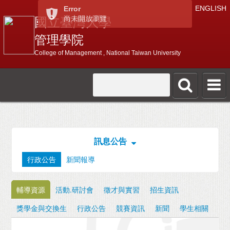
ENGLISH
Error
尚未開放瀏覽
國立臺灣大學
管理學院
College of Management , National Taiwan University
訊息公告
行政公告
新聞報導
輔導資源
活動.研討會
徵才與實習
招生資訊
獎學金與交換生
行政公告
競賽資訊
新聞
學生相關