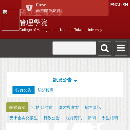
ENGLISH
Error
尚未開放瀏覽
國立臺灣大學
管理學院
College of Management , National Taiwan University
訊息公告
行政公告
新聞報導
輔導資源
活動.研討會
徵才與實習
招生資訊
獎學金與交換生
行政公告
競賽資訊
新聞
學生相關