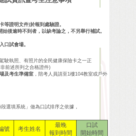
卡等證明文件)於報到處驗證。
試開始後逾時不到者，以缺考論之，不另舉行補試。
進入口試會場。
駕駛執照、有照片的全民健康保險卡之一正
非前述所列之合格證件)
場及考生準備室
，陪考人員請至1樓104教室或戶外
時段選填系統」做為口試排序之依據，
最晚
口試
編號
考生姓名
報到時間
開始時間