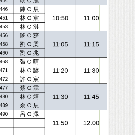
胡 O 騰
444
陳 O 辰
446
10:50
11:00
林 O 宸
451
林 O 淇
453
闕 O 莛
456
11:05
11:15
劉 O 柔
458
劉 O 兆
460
張 O 晴
468
11:20
11:30
林 O 諺
471
許 O 宸
472
蔡 O 霖
477
11:30
11:45
林 O 靖
480
余 O 辰
489
呂 O 澤
490
11:50
12:00