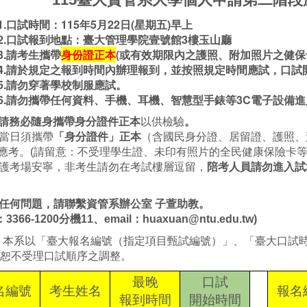
1.口試時間：115年5月22日(星期五)早上
2.口試報到地點：臺大管理學院壹號館3樓玉山廳
3.請考生攜帶
身份證正本
(或有效期限內之護照、附加照片之健保
4.請於規定之報到時間內辦理報到，並按照規定時間應試，口
5.請勿穿著學校制服應試。
6.請勿攜帶任何資料、手機、耳機、智慧型手錶等3C電子設備
請務必隨身攜帶身分證件正本
以供檢驗
。
試當日須攜帶
「身分證件」正本
（含國民身分證、居留證、護照、
應考。(請留意：不受理學生證、未印有照片的全民健康保險卡等
維護考場安寧，非考生請勿在考試樓層逗留，
陪考人員請勿進入試
。
任何問題，請聯繫資管系辦公室 子萱助教。
3366-1200分機11、email：huaxuan@ntu.edu.tw)
：本系以「臺大報名編號（指定項目甄試編號）」、「臺大口試
受理口試順序之調整。
最晚
口試
名編號
考生姓名
報名
報到時間
開始時間