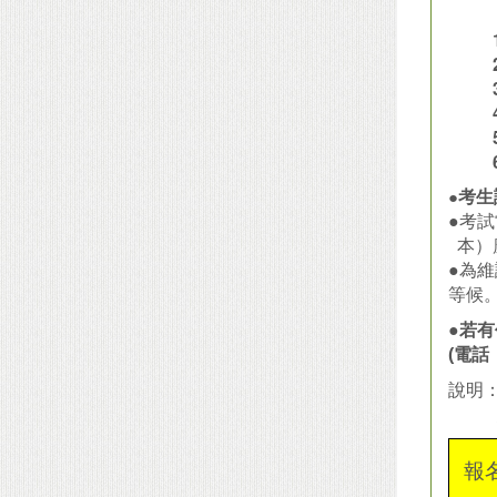
●
考生
●考
本）
●為
等候
●
若有
(
電話：
說明
恕不
報