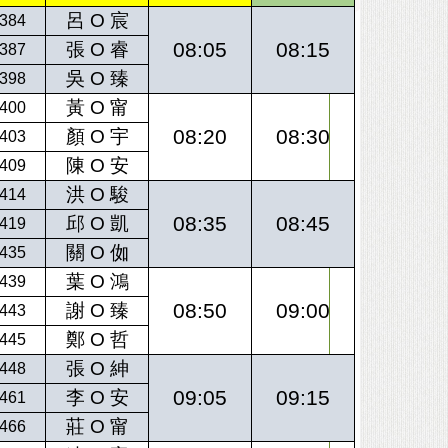
呂 O 宸
384
08:05
08:15
張 O 睿
387
吳 O 臻
398
黃 O 甯
400
08:20
08:30
顏 O 宇
403
陳 O 安
409
洪 O 駿
414
08:35
08:45
邱 O 凱
419
關 O 侞
435
葉 O 鴻
439
08:50
09:00
謝 O 臻
443
鄭 O 哲
445
張 O 紳
448
09:05
09:15
李 O 安
461
莊 O 甯
466