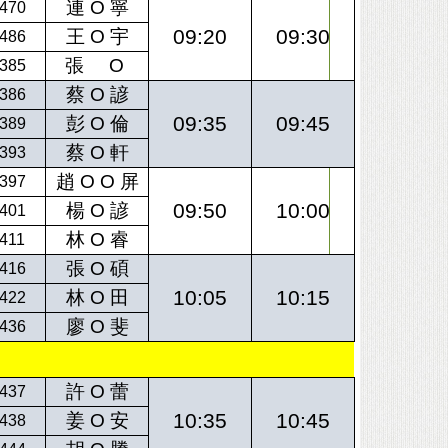
連 O 寧
470
09:20
09:30
王 O 宇
486
張 O
385
蔡 O 諺
386
09:35
09:45
彭 O 倫
389
蔡 O 軒
393
趙 O O 屏
397
09:50
10:00
楊 O 諺
401
林 O 睿
411
張 O 碩
416
10:05
10:15
林 O 田
422
廖 O 斐
436
許 O 蕾
437
10:35
10:45
姜 O 安
438