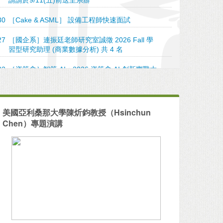
30
［Cake & ASML］ 設備工程師快速面試
27
［國企系］連振廷老師研究室誠徵 2026 Fall 學
習型研究助理 (商業數據分析) 共 4 名
22
［資策會］智策 AI：2026 資策會 AI 創新實戰大
賽
16
［2026大專校院資訊應用服務創新競賽］熱烈報
名中！
美國亞利桑那大學陳炘鈞教授（Hsinchun
Chen）專題演講
06
［職涯中心］臺大畢業生流向追蹤調查啟動，誠
摯邀請畢業校友參與填答
22
［2026 和泰 AI 黑客松］正式啟動！
17
Dual federated learning for small enterprises
with collaborative approaches to filtering and
predicting double-spike rates of Phalaenopsis
orchids