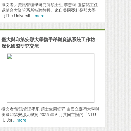
17
Advancing Biometric Authentication With Dual-
撰文者／資訊管理學研究所碩士生 李慈琳 盧信銘主任
Threshold Multi-Modal Systems and Geometric
邀請台大資管系所特聘教授、來自美國亞利桑那大學
Programming for Enhanced Digital Security
（The Universit
...more
09
［臺灣企銀］115年 Hokii 校園大使培訓計畫
05
Adaptive Traffic Control: OpenFlow-Based
臺大與印第安那大學攜手舉辦資訊系統工作坊 -
Prioritization Strategies for Achieving High
深化國際研究交流
Quality of Service in Software-Defined
Networking
05
A near-optimal resource allocation strategy for
minimizing the worse-case impact of malicious
attacks on cloud networks
04
Precision and Robust Models on Healthcare
Institution Federated Learning for Predicting
HCC on Portal Venous CT Images
撰文者/資訊管理學系 碩士生周哲群 由國立臺灣大學與
04
Etude: Piano Cover Generation with a Three-
美國印第安那大學於 2025 年 6 月共同主辦的「NTU-
Stage Approach — Extract, Structuralize, and
IU Joi
...more
Decode