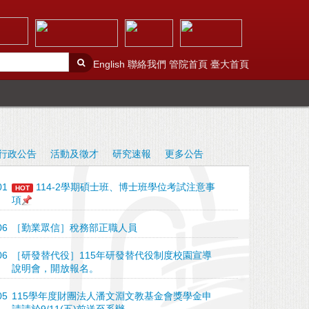
English
聯絡我們
管院首頁
臺大首頁
行政公告
活動及徵才
研究速報
更多公告
01
114-2學期碩士班、博士班學位考試注意事
HOT
項
06
［勤業眾信］稅務部正職人員
06
［研發替代役］115年研發替代役制度校園宣導
說明會，開放報名。
05
115學年度財團法人潘文淵文教基金會獎學金申
請請於9/11(五)前送至系辦