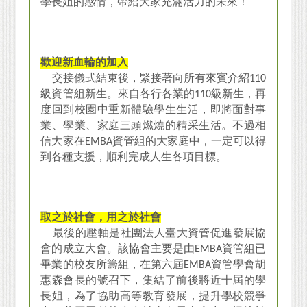
學長姐的感情，帶給大家充滿活力的未來！
歡迎新血輪的加入
交接儀式結束後，緊接著向所有來賓介紹
110
級資管組新生。來自各行各業的
110
級新生，再
度回到校園中重新體驗學生生活，即將面對事
業、學業、家庭三頭燃燒的精采生活。不過相
信大家在
EMBA
資管組的大家庭中，一定可以得
到各種支援，順利完成人生各項目標。
取之於社會，用之於社會
最後的壓軸是社團法人臺大資管促進發展協
會的成立大會。該協會主要是由
EMBA
資管組已
畢業的校友所籌組，在第六屆
EMBA
資管學會胡
惠森會長的號召下，集結了前後將近十屆的學
長姐，為了協助高等教育發展，提升學校競爭