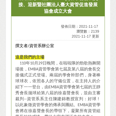
接、迎新暨社團法人臺大資管促進發展
協會成立大會
發佈日期：2021-11-17
瀏覽數：2139
2021-11-17 更新
撰文者
/
資管系辦公室
這是我們的主場
110
年
10
月
29
日晚間，在啦啦隊的勁歌熱舞開
場後，
EMBA
資管學會第七屆及第八屆的會長交
接儀式正式登場。兩屆的學會幹部們，身著棒
球球衣，依照各人的守備位置，在主持人的介
紹下一一登台，由
EMBA
資管學會第七屆的王靜
秀會長拋球給第八屆的徐嘉聲會長，並由主審
裁判
--
資管系系主任陳建錦教授宣判：好球！
以此象徵資管學會的傳承與團結。
EMBA
資管學
會將在徐嘉聲會長的帶領下，凝聚所有資管組