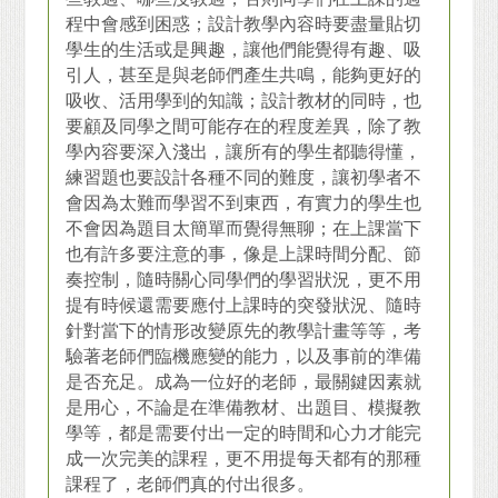
些教過、哪些沒教過，否則同學們在上課的過
程中會感到困惑；設計教學內容時要盡量貼切
學生的生活或是興趣，讓他們能覺得有趣、吸
引人，甚至是與老師們產生共鳴，能夠更好的
吸收、活用學到的知識；設計教材的同時，也
要顧及同學之間可能存在的程度差異，除了教
學內容要深入淺出，讓所有的學生都聽得懂，
練習題也要設計各種不同的難度，讓初學者不
會因為太難而學習不到東西，有實力的學生也
不會因為題目太簡單而覺得無聊；在上課當下
也有許多要注意的事，像是上課時間分配、節
奏控制，隨時關心同學們的學習狀況，更不用
提有時候還需要應付上課時的突發狀況、隨時
針對當下的情形改變原先的教學計畫等等，考
驗著老師們臨機應變的能力，以及事前的準備
是否充足。成為一位好的老師，最關鍵因素就
是用心，不論是在準備教材、出題目、模擬教
學等，都是需要付出一定的時間和心力才能完
成一次完美的課程，更不用提每天都有的那種
課程了，老師們真的付出很多。